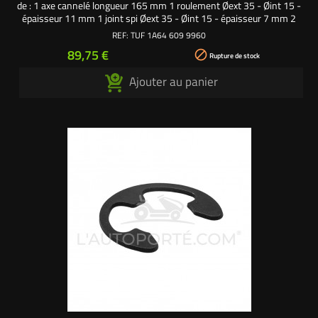
de : 1 axe cannelé longueur 165 mm 1 roulement Øext 35 - Øint 15 -
épaisseur 11 mm 1 joint spi Øext 35 - Øint 15 - épaisseur 7 mm 2
clips Øext 23 - Øint 13 mm Référence origine : 1A646099960SAV -
REF:
TUF 1A64 609 9960
Pièce origine Tuff Torq
Prix
89,75 €

Rupture de stock
Ajouter au panier