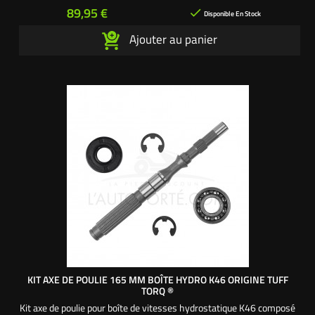
1 vis Ø 5,85 x 25 mm 1 rondelle plate Ø 6 large 1 rondelle frein
Prix
89,95 €

Référence origine :...
Disponible En Stock
Ajouter au panier
KIT AXE DE POULIE 165 MM BOÎTE HYDRO K46 ORIGINE TUFF
TORQ ®
Kit axe de poulie pour boîte de vitesses hydrostatique K46 composé