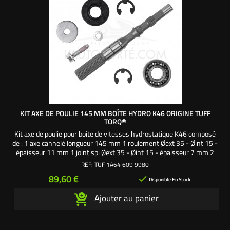
KIT AXE DE POULIE 145 MM BOÎTE HYDRO K46 ORIGINE TUFF
TORQ®
Kit axe de poulie pour boîte de vitesses hydrostatique K46 composé
de : 1 axe cannelé longueur 145 mm 1 roulement Øext 35 - Øint 15 -
épaisseur 11 mm 1 joint spi Øext 35 - Øint 15 - épaisseur 7 mm 2
clips Øext 23 - Øint 13 mm 1 vis Ø 5,85 x 25 mm 1 rondelle plate Ø
REF:
TUF 1A64 609 9980
6 large 1 rondelle frein Référence origine : 1A646099980SAV -
Prix
89,60 €

Pièce origine Tuff Torq
Disponible En Stock
Ajouter au panier