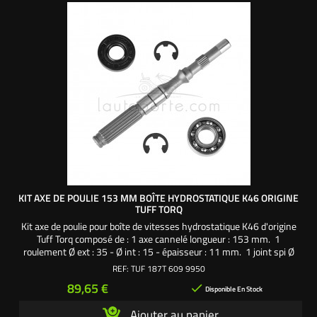
KIT AXE DE POULIE 153 MM BOÎTE HYDROSTATIQUE K46 ORIGINE
TUFF TORQ
Kit axe de poulie pour boîte de vitesses hydrostatique K46 d'origine
Tuff Torq composé de : 1 axe cannelé longueur : 153 mm. 1
roulement Ø ext : 35 - Ø int : 15 - épaisseur : 11 mm. 1 joint spi Ø
ext : 35 - Ø int : 15 - épaisseur : 7 mm. 2 clips Ø ext : 23 - Ø int :
REF:
TUF 187T 609 9950
13 mm. Référence origine : 1A646099950 / 187T0199900SAV -
Prix
89,65 €

Pièce origine Tuff Torq
Disponible En Stock
Ajouter au panier