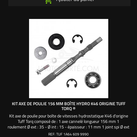
KIT AXE DE POULIE 156 MM BOÎTE HYDRO K46 ORIGINE TUFF
TORQ ®
Kit axe de poulie pour boîte de vitesses hydrostatique K46 d'origine
Tuff Torq composé de : 1 axe cannelé longueur 156 mm 1
roulement Ø ext : 35 - Ø int : 15 - épaisseur : 11 mm 1 joint spi Ø ext
: 35 - Ø int : 15 - épaisseur : 7 mm 2 clips Ø ext : 23 - Ø int : 13 mm
REF:
TUF 1A64 609 9990