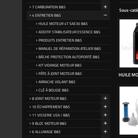
7 CARBURATION B&S
Sous-caté
4 ENTRETIEN B&S
HUILE MOTEUR 4T SAE30 B&S
ADDITIF STABILISATEUR ESSENCE B&S
PRODUITS ENTRETIEN B&S
MANUEL DE RÉPARATION ATELIER B&S
BÂCHE PROTECTION AUTOPORTÉ B&S
KIT VIDANGE MOTEUR B&S
PÂTE À JOINT MOTEUR B&S
HUILE MO
ARRACHE VOLANT B&S
CLÉ À BOUGIE B&S
8 JOINT MOTEUR B&S
10 ÉCHAPPEMENT B&S
11 VISSERIE USA / B&S
9 BLOC MOTEUR B&S
6 ALLUMAGE B&S