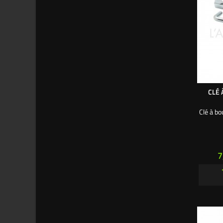
CLÉ 
Clé à bo
P
7