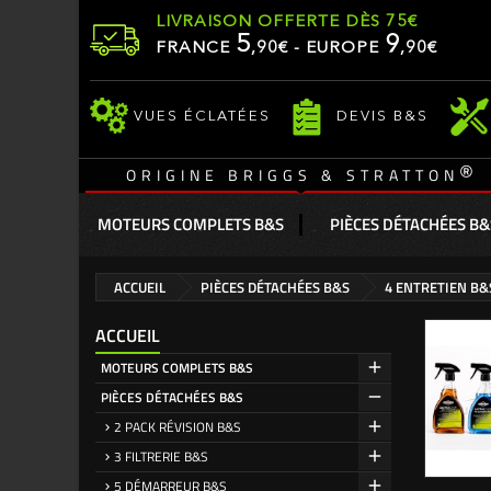
LIVRAISON OFFERTE DÈS 75€
5
9
FRANCE
,
90
€ - EUROPE
,90€
VUES ÉCLATÉES
DEVIS B&S
®
ORIGINE BRIGGS & STRATTON
MOTEURS COMPLETS B&S
PIÈCES DÉTACHÉES B&
ACCUEIL
PIÈCES DÉTACHÉES B&S
4 ENTRETIEN B&
ACCUEIL
MOTEURS COMPLETS B&S
PIÈCES DÉTACHÉES B&S
2 PACK RÉVISION B&S
3 FILTRERIE B&S
5 DÉMARREUR B&S