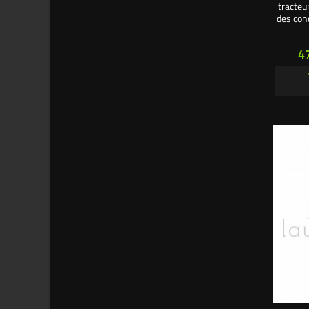
tracteu
des con
130 cm.
Pr
4