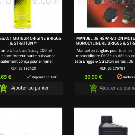
SSANT MOTEUR ORIGINE BRIGGS
MANUEL DE RÉPARATION MOT
& STRATTON ®
MONOCYLINDRE BRIGGS & STR
mme Ultra Care Spray 200 ml
Manuel en Anglais pour tous les
issant moteur haute puissance.
monocylindre OHV culbutés soup
cialement conçu pour éliminer
tête Briggs & Stratton séries : 08
nt la graisse et les saletés sur les
- 11 - 12 - 13 - 16 - 18 - 20 - 21 -
REF:
BS 992420
REF:
BS 276781
s métalliques : moteur, plateau de
26 - 28 - 31 - 33 de tracteur t
rix
Prix
,65 €
39,90 €


coupe, boîte de vitesses.
autoportée. Essentiel à tout rép
Disponible En Stock
Rupture 
mécanicien, technicien, utilisat
Ajouter au panier
Ajouter au pani
manuel de réparation et d'atelier 
connaître avec...