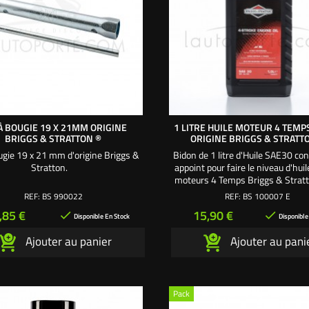
À BOUGIE 19 X 21MM ORIGINE
1 LITRE HUILE MOTEUR 4 TEMP
BRIGGS & STRATTON ®
ORIGINE BRIGGS & STRATT
ugie 19 x 21 mm d'origine Briggs &
Bidon de 1 litre d'Huile SAE30 co
Stratton.
appoint pour faire le niveau d'huil
moteurs 4 Temps Briggs & Stratt
référence lubrifiant moteur 4
REF:
BS 990022
REF:
BS 100007 E
d'origine Briggs & Stratton ® pour
rix
Prix
,85 €
15,90 €


tracteurs tondeuses autoport
Disponible En Stock
Disponible
Ajouter au panier
Ajouter au pani
Pack