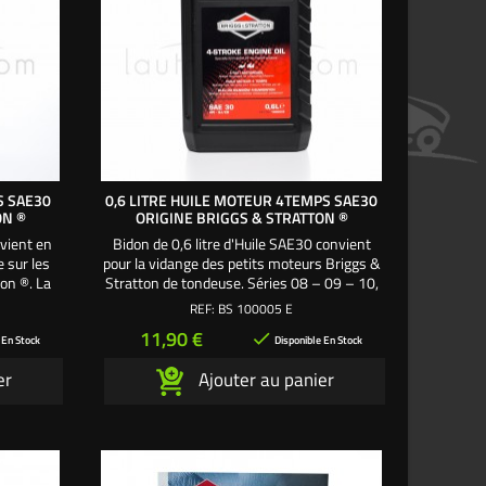
S SAE30
0,6 LITRE HUILE MOTEUR 4TEMPS SAE30
ON ®
ORIGINE BRIGGS & STRATTON ®
nvient en
Bidon de 0,6 litre d'Huile SAE30 convient
e sur les
pour la vidange des petits moteurs Briggs &
on ®. La
Stratton de tondeuse. Séries 08 – 09 – 10,
 Temps
3 à 5 cv, contenance carter moteur 0,6 litre.
REF:
BS 100005 E
 tous les
La référence lubrifiant moteur 4 Temps
Prix
11,90 €

ées.
origine Briggs & Stratton® pour les
 En Stock
Disponible En Stock
tondeuses à gazon.
er
Ajouter au panier