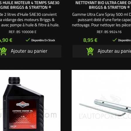
ES HUILE MOTEUR 4 TEMPS SAE30
NETTOYANT BIO ULTRA CARE O
IGINE BRIGGS & STRATTON ®
BRIGGS & STRATTON ®
de 2 litres d'Huile SAE30 convient
Gamme Ultra Care Spray 500 ml 
la vidange des moteurs Briggs &
puissant doté d'une forte capac
 avec pompe à huile & filtre à huile.
nettoyage. Pour nettoyer les pièc
31 - 500 cc, série 33 - 540 cc et V-
la carrosserie, les plastiques, le
REF:
BS 100008 E
REF:
BS 992416
56 cc / 724 cc, contenance carter
ix
Prix
4,90 €
8,95 €


,6 à 1,8 L suivant dimension filtre
Disponible En Stock
Disponible
court ou long. La référence lubrifiant
Ajouter au panier
Ajouter au pani
 Temps d'origine Briggs & Stratton
® pour tous les...