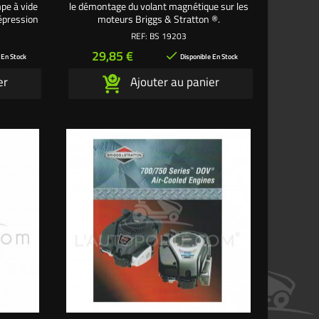
mpe à vide
le démontage du volant magnétique sur les
dépression
moteurs Briggs & Stratton ®.
nt. Le
REF:
BS 19203
e permet
Prix
29,85 €

oir avant
 En Stock
Disponible En Stock
ermettent
er
Ajouter au panier
.