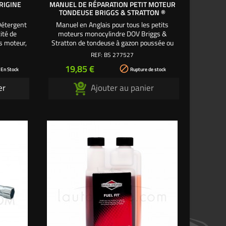
RIGINE
MANUEL DE RÉPARATION PETIT MOTEUR
TONDEUSE BRIGGS & STRATTON ®
Détergent
Manuel en Anglais pour tous les petits
ité de
moteurs monocylindre DOV Briggs &
es moteur,
Stratton de tondeuse à gazon poussée ou
s jantes.
tractée. L'essentiel des moteurs de
REF:
BS 277527
tondeuses poussées ou tractées pour tout
Prix
19,85 €

réparateur, mécanicien, technicien,
 En Stock
Rupture de stock
utilisateur, ce manuel de réparation
er
Ajouter au panier
et d'atelier permet de connaître avec
précision jusqu'aux nouvelles
motorisations 700 / 750...