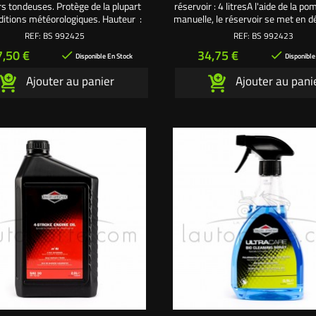
rs tondeuses. Protège de la plupart
réservoir : 4 litresA l'aide de la po
ditions météorologiques. Hauteur :
manuelle, le réservoir se met en 
 Longueur : 264 cm. Largeur : 100
et aspire par le tuyau transpare
REF:
BS 992425
REF:
BS 992423
cm.
robinet sur la durite transparent
ix
Prix
7,50 €
34,75 €


d'arrêter le remplissage du réserv
Disponible En Stock
Disponible
qu'il ne déborde. Les 2 orifices p
Ajouter au panier
Ajouter au pani
de vider le réservoir plein