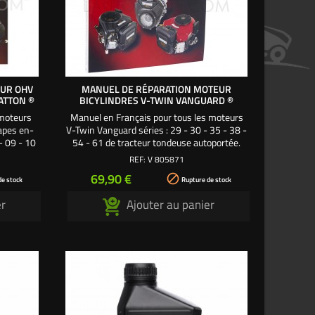
EUR OHV
MANUEL DE RÉPARATION MOTEUR
ATTON ®
BICYLINDRES V-TWIN VANGUARD ®
 moteurs
Manuel en Français pour tous les moteurs
apes en-
V-Twin Vanguard séries : 29 - 30 - 35 - 38 -
 - 09 - 10
54 - 61 de tracteur tondeuse autoportée.
 23 - 24 -
Essentiel à tout réparateur, mécanicien,
REF:
V 805871
ondeuse
technicien, utilisateur, ce manuel de
Prix
69,90 €

arateur,
réparation et d'atelier permet de connaître
de stock
Rupture de stock
eur, ce
avec précision les motorisations bicylindres
er
Ajouter au panier
permet de
V-Twin Vanguard. Entretien, maintenance,
révision, réglages...