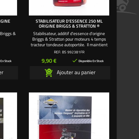
IGINE
STABILISATEUR D'ESSENCE 250 ML
ORIGINE BRIGGS & STRATTON ®
 Briggs &
Stabilisateur, additif d'essence d'origine
Briggs & Stratton pour moteurs 4 temps
tracteur tondeuse autoportée. Il maintient
le carburant propre, facilite un bon
REF:
BS 992381FR
démarrage et nettoie le moteur.
Prix
9,90 €

 En Stock
Disponible En Stock
er
Ajouter au panier