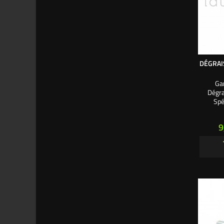
DÉGRAI
Ga
Dégra
Spé
facileme
surface
P
9