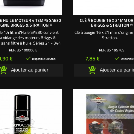
RE HUILE MOTEUR 4 TEMPS SAE30
CLÉ À BOUGIE 16 X 21MM OR
IGINE BRIGGS & STRATTON ®
BRIGGS & STRATTON ®
e 1,4 litre d'Huile SAE30 convient
Clé à bougie 16 x 21 mm d'origine
la vidange des moteurs Briggs &
Stratton.
 sans filtre à huile. Séries 21 - 344
 12 - 13 cv. Séries 31 - 500 cc, 14,5
REF:
BS 100006 E
REF:
BS 19576S
cv. Contenance carter moteur 1,4 L.
ix
Prix
9,90 €
7,85 €


érence lubrifiant moteur 4 Temps
Disponible En Stock
Disponible
e Briggs & Stratton ® pour tous les
Ajouter au panier
Ajouter au pani
cteurs tondeuses autoportées.