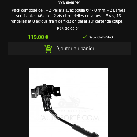
DYNAMARK
Pack composé de : - 2 Paliers avec poulie Ø 140 mm. - 2 Lames
soufflantes 46 cm. - 2 vis et rondelles de lames. - 8 vis, 16
rondelles et 8 écrous frein de fixation palier sur carter de coupe.
Une création exclusive L'autoporté.com ®
REF:
30 05 01
Prix
119,00 €

Disponible En Stock
Ajouter au panier