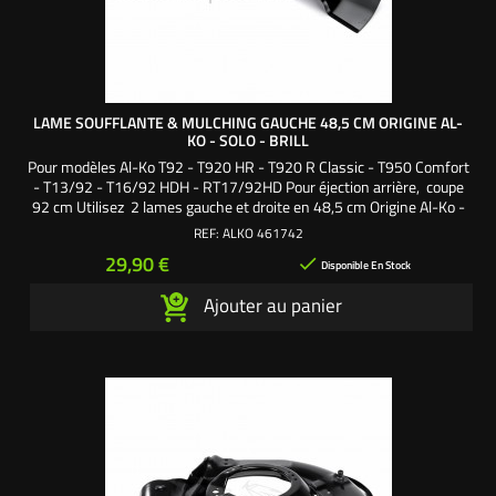
LAME SOUFFLANTE & MULCHING GAUCHE 48,5 CM ORIGINE AL-
KO - SOLO - BRILL
Pour modèles Al-Ko T92 - T920 HR - T920 R Classic - T950 Comfort
- T13/92 - T16/92 HDH - RT17/92HD Pour éjection arrière, coupe
92 cm Utilisez 2 lames gauche et droite en 48,5 cm Origine Al-Ko -
Brill - Solo
REF:
ALKO 461742
Prix
29,90 €

Disponible En Stock
Ajouter au panier