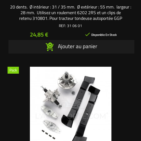
20 dents. Ø intérieur : 31 / 35 mm. Ø extérieur : 55 mm. largeur :
28 mm. Utilisez un roulement 6202 2RS et un clips de
retenu 310801. Pour tracteur tondeuse autoportée GGP
Castelgarden TC102.
REF:
31 06 01
Prix
24,85 €

Disponible En Stock
Ajouter au panier
Pack