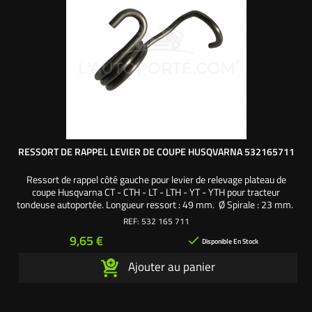
RESSORT DE RAPPEL LEVIER DE COUPE HUSQVARNA 532165711
Ressort de rappel côté gauche pour levier de relevage plateau de
coupe Husqvarna CT - CTH - LT - LTH - YT - YTH pour tracteur
tondeuse autoportée. Longueur ressort : 49 mm. Ø Spirale : 23 mm.
Référence origine : 532165711
REF:
532 165 711
Prix
9,65 €

Disponible En Stock
Ajouter au panier