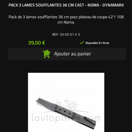
PACK 3 LAMES SOUFFLANTES 36 CM CAST - NOMA - DYNAMARK
Pack de 3 lames soufflantes 36 cm pour plateau de coupe 42"/ 108
cm Noma.
REF:
33 05 01 X 3
Prix
39,00 €

Disponible En Stock
Ajouter au panier