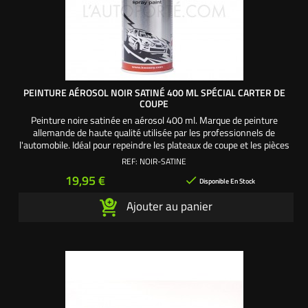
PEINTURE AÉROSOL NOIR SATINÉ 400 ML SPÉCIAL CARTER DE
COUPE
Peinture noire satinée en aérosol 400 ml. Marque de peinture
allemande de haute qualité utilisée par les professionnels de
l'automobile. Idéal pour repeindre les plateaux de coupe et les pièces
châssis. Couleur : Noir satiné (entre le mat et le brillant). Teinte la
REF:
NOIR-SATINE
plus utilisée en 1ère monte chez les constructeurs.
Prix
19,95 €

Disponible En Stock
Ajouter au panier