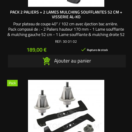
PACK 2 PALIERS + 2 LAMES MULCHING SOUFFLANTES 52 CM +
VISSERIE AL-KO
Pour plateau de coupe 40" / 102 cm avec éjection bac arrière.
Pack composé de : - 2 Paliers hauteur 170 mm - 1 Lame soufflante
& mulching gauche 52 cm - 1 Lame soufflante & mulching droite 52
cm - 2 Supports de lame - 4 Clavettes ovales Une création
REF:
30 01 02
exclusive L'autoporté.com ®
Prix
189,00 €

Rupture de stock
Ajouter au panier
Pack