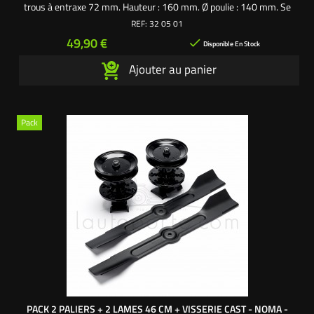
trous à entraxe 72 mm. Hauteur : 160 mm. Ø poulie : 140 mm. Se
fixe avec 4 vis de palier 320903
REF:
32 05 01
Prix
49,90 €

Disponible En Stock
Ajouter au panier
Pack
PACK 2 PALIERS + 2 LAMES 46 CM + VISSERIE CAST - NOMA -