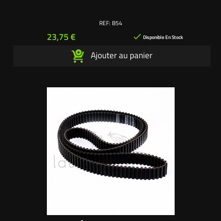
REF:
B54
Prix
23,75 €

Disponible En Stock
Ajouter au panier