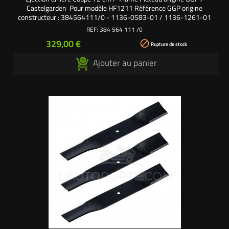
Castelgarden Pour modèle HF1211 Référence GGP origine
constructeur : 384564111/0 - 1136-0583-01 / 1136-1261-01
REF:
384 564 111 /0
Prix
329,00 €

Rupture de stock
Ajouter au panier