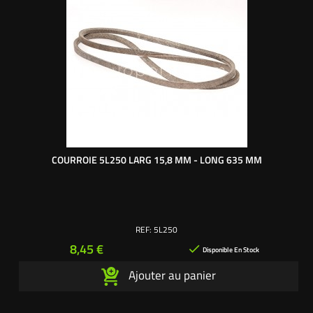
COURROIE 5L250 LARG 15,8 MM - LONG 635 MM
REF:
5L250
Prix
8,45 €

Disponible En Stock
Ajouter au panier