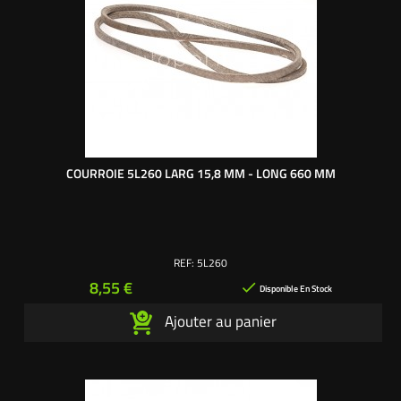
COURROIE 5L260 LARG 15,8 MM - LONG 660 MM
REF:
5L260
Prix
8,55 €

Disponible En Stock
Ajouter au panier