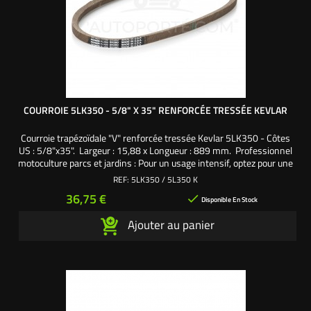
COURROIE 5LK350 - 5/8" X 35" RENFORCÉE TRESSÉE KEVLAR
Courroie trapézoïdale "V" renforcée tressée Kevlar 5LK350 - Côtes
US : 5/8"x35". Largeur : 15,88 x Longueur : 889 mm. Professionnel
motoculture parcs et jardins : Pour un usage intensif, optez pour une
courroie de qualité supérieure, renforcée et tressée en kevlar.
REF:
5LK350 / 5L350 K
Prix
36,75 €

Disponible En Stock
Ajouter au panier