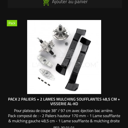
Ajouter au panier
Pack
PACK 2 PALIERS + 2 LAMES MULCHING SOUFFLANTES 48,5 CM +
VISSERIE AL-KO
Pour plateau de coupe 38" / 97 cm avec éjection bac arrière.
Pack composé de : - 2 Paliers hauteur 170 mm - 1 Lame soufflante
& mulching gauche 48,5 cm - 1 Lame soufflante & mulching droite
48,5 cm - 2 Supports de lame - 4 Clavettes ovales Une création
REF:
30 01 01