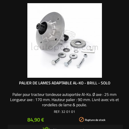
PALIER DE LAMES ADAPTABLE AL-KO - BRILL - SOLO
Palier pour tracteur tondeuse autoportée Al-Ko. Ø axe : 25 mm
Longueur axe : 170 mm. Hauteur palier : 90 mm. Livré avec vis et
rondelles de lame & poulie.
REF:
32 01 01
Prix
84,90 €

Rupture de stock