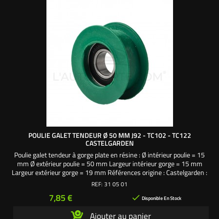
POULIE GALET TENDEUR Ø 50 MM J92 - TC102 - TC122
CASTELGARDEN
Poulie galet tendeur à gorge plate en résine : Ø intérieur poulie = 15
mm Ø extérieur poulie = 50 mm Largeur intérieur gorge = 15 mm
Largeur extérieur gorge = 19 mm Références origine : Castelgarden :
25601558/2 - 225601570/0
REF:
31 05 01
Prix
7,85 €

Disponible En Stock
Ajouter au panier