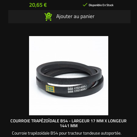
Prix
20,65 €

Disponible En Stock
Ajouter au panier
COURROIE TRAPÉZOÏDALE B54 - LARGEUR 17 MM X LONGEUR
1441 MM
Courroie trapézoïdale B54 pour tracteur tondeuse autoportée.