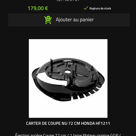
exclusive L'autoporté.com ®
Prix
179,00 €

Rupture de stock
Ajouter au panier
CARTER DE COUPE NU 72 CM HONDA HF1211
Éjection arrière Coupe 72 cm / 1 lame Plateau origine GGP /