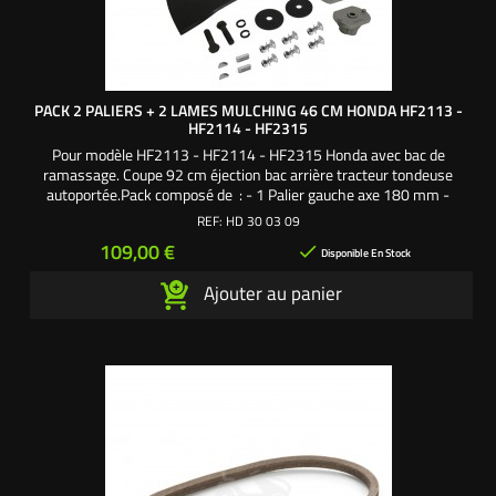
PACK 2 PALIERS + 2 LAMES MULCHING 46 CM HONDA HF2113 -
HF2114 - HF2315
Pour modèle HF2113 - HF2114 - HF2315 Honda avec bac de
ramassage. Coupe 92 cm éjection bac arrière tracteur tondeuse
autoportée.Pack composé de : - 1 Palier gauche axe 180 mm -
1 Palier droit axe 180 mm - 1 Lame gauche mulching 46 cm - 1
REF:
HD 30 03 09
Lame droite mulching 46 cm - 2 Supports de lame - 1 Vis de lame
Prix
109,00 €

38 mm pas à gauche - 1 Vis de lame 38 mm pas à...
Disponible En Stock
Ajouter au panier