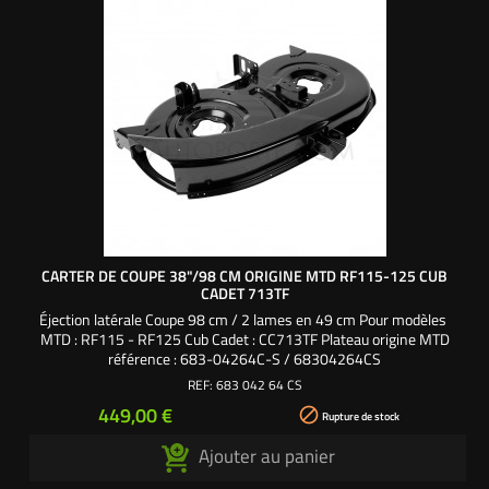
CARTER DE COUPE 38"/98 CM ORIGINE MTD RF115-125 CUB
CADET 713TF
Éjection latérale Coupe 98 cm / 2 lames en 49 cm Pour modèles
MTD : RF115 - RF125 Cub Cadet : CC713TF Plateau origine MTD
référence : 683-04264C-S / 68304264CS
REF:
683 042 64 CS
Prix
449,00 €

Rupture de stock
Ajouter au panier