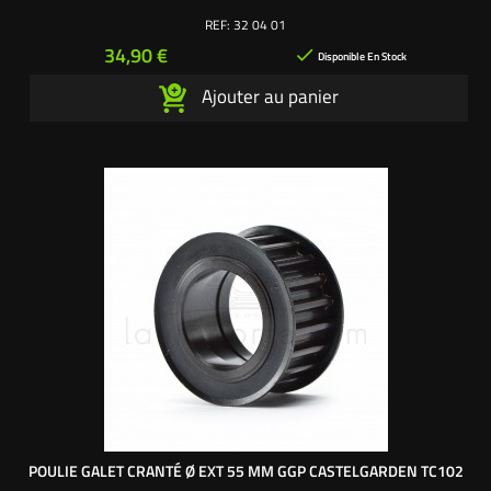
REF:
32 04 01
Prix
34,90 €

Disponible En Stock
Ajouter au panier
POULIE GALET CRANTÉ Ø EXT 55 MM GGP CASTELGARDEN TC102