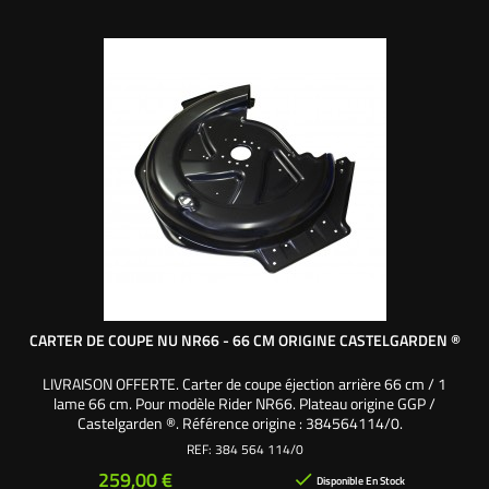
CARTER DE COUPE NU NR66 - 66 CM ORIGINE CASTELGARDEN ®
LIVRAISON OFFERTE. Carter de coupe éjection arrière 66 cm / 1
lame 66 cm. Pour modèle Rider NR66. Plateau origine GGP /
Castelgarden ®. Référence origine : 384564114/0.
REF:
384 564 114/0
Prix
259,00 €

Disponible En Stock