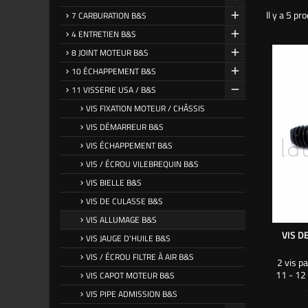
Il y a 5 pro
7 CARBURATION B&S
4 ENTRETIEN B&S
8 JOINT MOTEUR B&S
10 ÉCHAPPEMENT B&S
11 VISSERIE USA / B&S
VIS FIXATION MOTEUR / CHÂSSIS
VIS DÉMARREUR B&S
VIS ÉCHAPPEMENT B&S
VIS / ÉCROU VILEBREQUIN B&S
VIS BIELLE B&S
VIS DE CULASSE B&S
VIS ALLUMAGE B&S
VIS D
VIS JAUGE D'HUILE B&S
VIS / ÉCROU FILTRE À AIR B&S
2 vis p
11 - 12 
VIS CAPOT MOTEUR B&S
VIS PIPE ADMISSION B&S