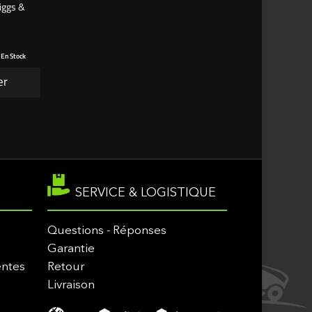
riggs &
 En Stock
er
SERVICE & LOGISTIQUE
Questions - Réponses
Garantie
entes
Retour
Livraison