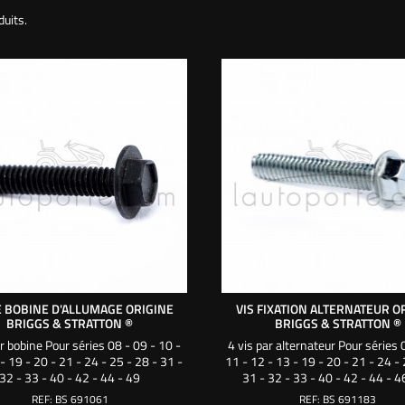
duits.
E BOBINE D'ALLUMAGE ORIGINE
VIS FIXATION ALTERNATEUR O
BRIGGS & STRATTON ®
BRIGGS & STRATTON ®
ar bobine Pour séries 08 - 09 - 10 -
4 vis par alternateur Pour séries 
- 19 - 20 - 21 - 24 - 25 - 28 - 31 -
11 - 12 - 13 - 19 - 20 - 21 - 24 - 
32 - 33 - 40 - 42 - 44 - 49
31 - 32 - 33 - 40 - 42 - 44 - 4
REF:
BS 691061
REF:
BS 691183