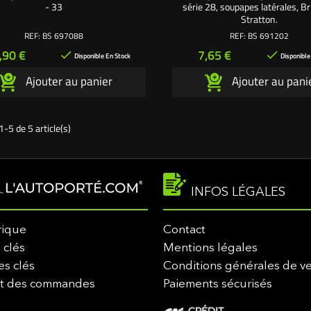
- 33
série 28, soupapes latérales, B
Stratton.
REF:
BS 697088
REF:
BS 691202
rix
Prix
,90 €
7,65 €


Disponible En Stock
Disponible
Ajouter au panier
Ajouter au pani
1-5 de 5 article(s)
INFOS LÉGALES
rique
Contact
 clés
Mentions légales
es clés
Conditions générales de v
it des commandes
Paiements sécurisés