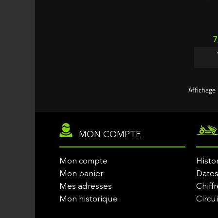
P
7
Affichage 
MON COMPTE
Mon compte
Histo
Mon panier
Dates
Mes adresses
Chiffr
Mon historique
Circu