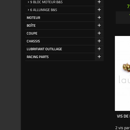
9 BLOC MOTEUR B&S
P
7
6 ALLUMAGE B&S
MOTEUR
BOÎTE
COUPE
CHASSIS
LUBRIFIANT OUTILLAGE
RACING PARTS
VIS DE
2 vis pa