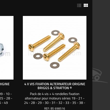


RIGINE
4 X VIS FIXATION ALTERNATEUR ORIGINE
BRIGGS & STRATTON ®
09 - 10 -
Pack de 4 vis + 4 rondelles fixation
25 - 28 -
alternateur pour moteurs séries 19 - 21 -
6 - 49
24 - 28 - 29 - 30 - 31 - 32 - 33 - 35 - 38 -
40 - 44 - 49 - 54 - 61 Briggs & Stratton
REF:
BS 698516