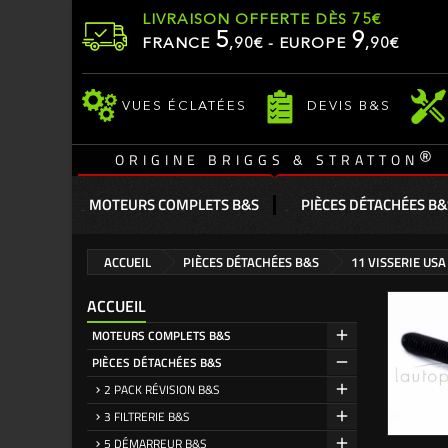
LIVRAISON OFFERTE DÈS 75€
5
9
FRANCE
,
90
€ - EUROPE
,90€
VUES ÉCLATÉES
DEVIS B&S
®
ORIGINE BRIGGS & STRATTON
MOTEURS COMPLETS B&S
PIÈCES DÉTACHÉES B&
ACCUEIL
PIÈCES DÉTACHÉES B&S
11 VISSERIE USA
ACCUEIL
MOTEURS COMPLETS B&S
PIÈCES DÉTACHÉES B&S
2 PACK RÉVISION B&S
3 FILTRERIE B&S
5 DÉMARREUR B&S