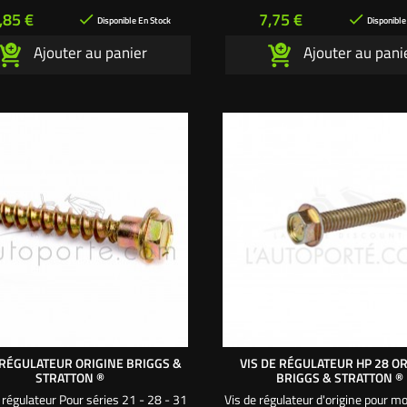
rix
Prix
,85 €
7,75 €


Disponible En Stock
Disponible
Ajouter au panier
Ajouter au pani
 RÉGULATEUR ORIGINE BRIGGS &
VIS DE RÉGULATEUR HP 28 O
STRATTON ®
BRIGGS & STRATTON ®
r régulateur Pour séries 21 - 28 - 31
Vis de régulateur d'origine pour m