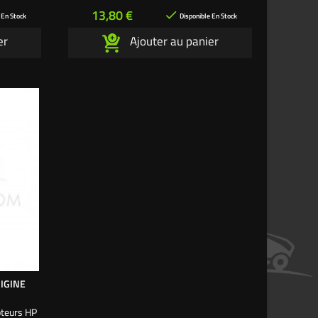
Prix
13,80 €

 En Stock
Disponible En Stock
er
Ajouter au panier
RIGINE
oteurs HP