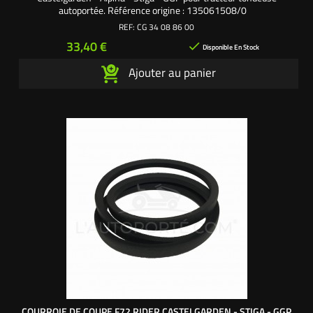
autoportée. Référence origine : 135061508/0
REF:
CG 34 08 86 00
Prix
33,40 €

Disponible En Stock
Ajouter au panier
COURROIE DE COUPE F72 RIDER CASTELGARDEN - STIGA - GGP