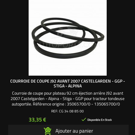
COURROIE DE COUPE J92 AVANT 2007 CASTELGARDEN - GGP -
STIGA - ALPINA
Courroie de coupe pour plateau 92 cm éjection arrière J92 avant
2007 Castelgarden - Alpina - Stiga - GGP pour tracteur tondeuse
autoportée. Référence origine : 35065700/0 - 135065700/0
REF:
CG 34 08 85 00
Prix
33,35 €

Disponible En Stock
Ajouter au panier