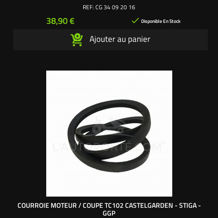
135065605/0
REF:
CG 34 09 20 16
Prix
38,90 €

Disponible En Stock
Ajouter au panier
COURROIE MOTEUR / COUPE TC102 CASTELGARDEN - STIGA -
GGP