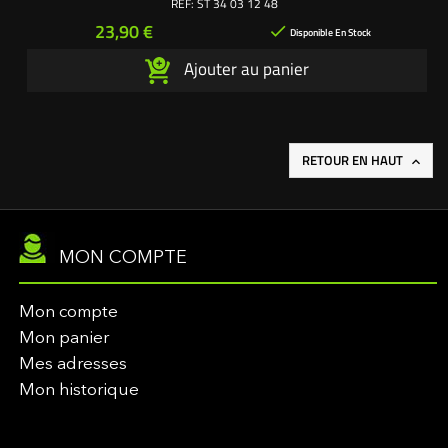
REF:
ST 34 03 12 48
Prix
23,90 €

Disponible En Stock
Ajouter au panier
RETOUR EN HAUT

MON COMPTE
Mon compte
Mon panier
Mes adresses
Mon historique