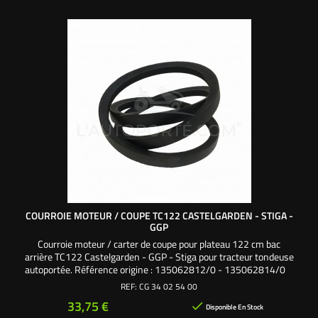
COURROIE MOTEUR / COUPE TC122 CASTELGARDEN - STIGA -
GGP
Courroie moteur / carter de coupe pour plateau 122 cm bac
arrière TC122 Castelgarden - GGP - Stiga pour tracteur tondeuse
autoportée. Référence origine : 135062812/0 - 135062814/0
REF:
CG 34 02 54 00
Prix
33,75 €

Disponible En Stock