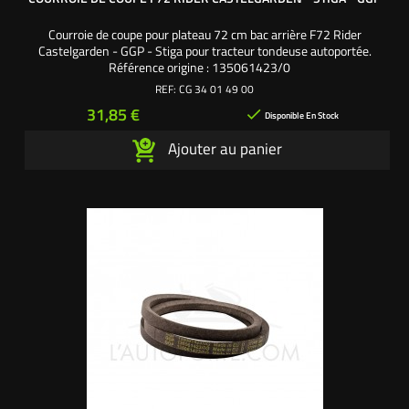
Courroie de coupe pour plateau 72 cm bac arrière F72 Rider
Castelgarden - GGP - Stiga pour tracteur tondeuse autoportée.
Référence origine : 135061423/0
REF:
CG 34 01 49 00
Prix
31,85 €

Disponible En Stock
Ajouter au panier