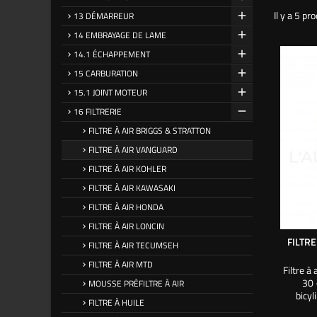
Il y a 5 pro
13 DÉMARREUR
14 EMBRAYAGE DE LAME
14.1 ÉCHAPPEMENT
15 CARBURATION
15.1 JOINT MOTEUR
16 FILTRERIE
FILTRE À AIR BRIGGS & STRATTON
FILTRE À AIR VANGUARD
FILTRE À AIR KOHLER
FILTRE À AIR KAWASAKI
FILTRE À AIR HONDA
FILTRE À AIR LONCIN
FILTRE
FILTRE À AIR TECUMSEH
FILTRE À AIR MTD
Filtre à
30 
MOUSSE PRÉFILTRE À AIR
bicy
FILTRE À HUILE
intér