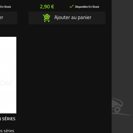
Prix
2,90 €

 En Stock
Disponible En Stock
er
Ajouter au panier
N SÉRIES
es séries