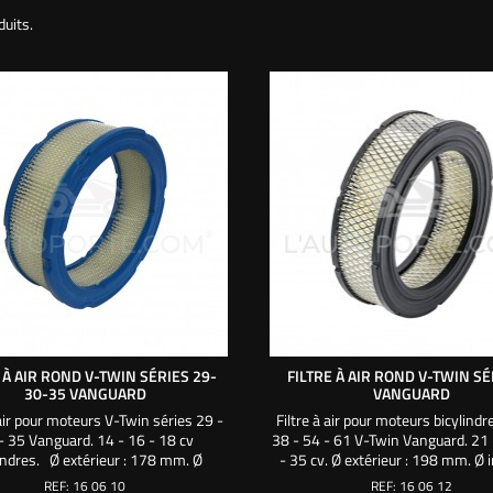
duits.
 À AIR ROND V-TWIN SÉRIES 29-
FILTRE À AIR ROND V-TWIN SÉ
30-35 VANGUARD
VANGUARD
 air pour moteurs V-Twin séries 29 -
Filtre à air pour moteurs bicylindr
- 35 Vanguard. 14 - 16 - 18 cv
38 - 54 - 61 V-Twin Vanguard. 21 
lindres. Ø extérieur : 178 mm. Ø
- 35 cv. Ø extérieur : 198 mm. Ø i
ieur : 143 mm. Hauteur : 57 mm.
: 137 mm. Hauteur : 55 mm. Ut
REF:
16 06 10
REF:
16 06 12