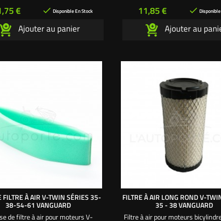
Utilisez la mousse 16 07 10
mousse : 16 07 12.
ix
Prix
1,75 €
11,85 €


Disponible En Stock
Disponible
Ajouter au panier
Ajouter au pani
FILTRE À AIR V-TWIN SÉRIES 35-
FILTRE À AIR LONG ROND V-TWI
38-54-61 VANGUARD
35 - 38 VANGUARD
e de filtre à air pour moteurs V-
Filtre à air pour moteurs bicylindr