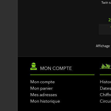
Twin s
P
2
Affichage 
MON COMPTE
Mon compte
Histo
Mon panier
Dates
Mes adresses
Chiffr
Mon historique
Circu