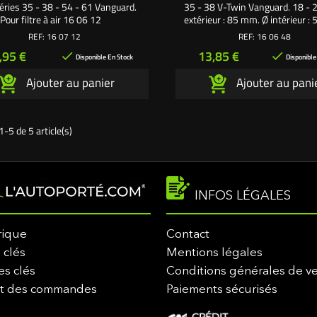
éries 35 - 38 - 54 - 61 Vanguard.
35 - 38 V-Twin Vanguard. 18 - 2
Pour filtre à air 16 06 12
extérieur : 85 mm. Ø intérieur :
Longueur : 190 mm.
REF:
16 07 12
REF:
16 06 48
rix
Prix
,95 €
13,85 €


Disponible En Stock
Disponible
Ajouter au panier
Ajouter au pani
1-5 de 5 article(s)
INFOS LÉGALES
rique
Contact
 clés
Mentions légales
es clés
Conditions générales de v
it des commandes
Paiements sécurisés