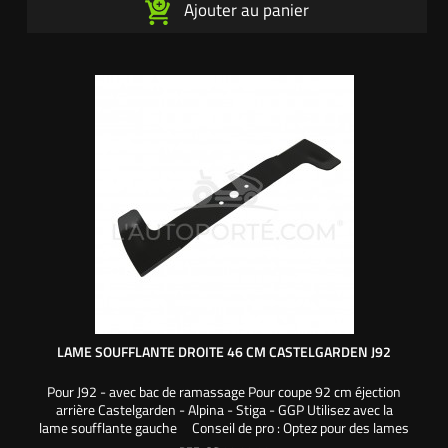
Ajouter au panier
LAME SOUFFLANTE DROITE 46 CM CASTELGARDEN J92
Pour J92 - avec bac de ramassage Pour coupe 92 cm éjection
arrière Castelgarden - Alpina - Stiga - GGP Utilisez avec la
lame soufflante gauche Conseil de pro : Optez pour des lames
mulching Pour une meilleure tonte plus propre de votre gazon,