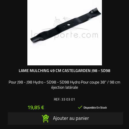
LAME MULCHING 49 CM CASTELGARDEN J98 - SD98
Pour J98 - J98 Hydro - SD98 - SD98 Hydro Pour coupe 38" / 98 cm
éjection latérale
REF:
33 03 01
Prix
19,85 €

Disponible En Stock
Ajouter au panier