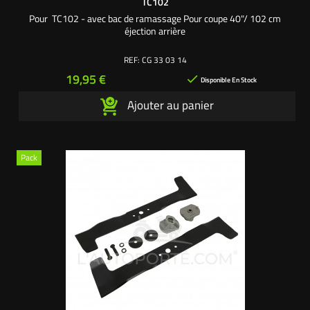
TC102
Pour TC102 - avec bac de ramassage Pour coupe 40"/ 102 cm
éjection arrière
REF:
CG 33 03 14
Prix
19,95 €

Disponible En Stock
Ajouter au panier
Pack