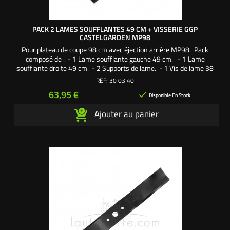
PACK 2 LAMES SOUFFLANTES 49 CM + VISSERIE GGP
CASTELGARDEN MP98
Pour plateau de coupe 98 cm avec éjection arrière MP98. Pack
composé de : - 1 Lame soufflante gauche 49 cm. - 1 Lame
soufflante droite 49 cm. - 2 Supports de lame. - 1 Vis de lame 38
mm pas à droite. - 1 Vis de lame 38 mm pas à gauche. - 2
REF:
30 03 40
Rondelles larges. - 2 Rondelles frein. Une création exclusive
Prix
63,95 €

L'autoporté.com ®
Disponible En Stock
Ajouter au panier