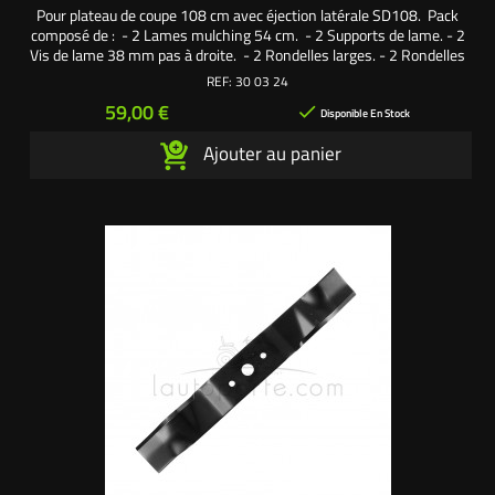
Pour plateau de coupe 108 cm avec éjection latérale SD108. Pack
composé de : - 2 Lames mulching 54 cm. - 2 Supports de lame. - 2
Vis de lame 38 mm pas à droite. - 2 Rondelles larges. - 2 Rondelles
frein. Une création exclusive L'autoporté.com ®
REF:
30 03 24
Prix
59,00 €

Disponible En Stock
Ajouter au panier