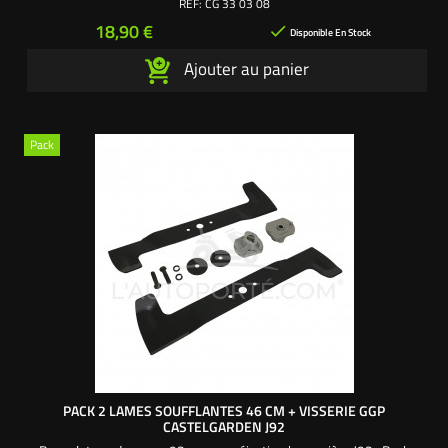
REF:
CG 33 03 08
remplacez vos anciennes lames plates par des mulching droite
Prix
18,90 €

& gauche même sans obturateur. Les lames mulching...
Disponible En Stock
Ajouter au panier
Pack
PACK 2 LAMES SOUFFLANTES 46 CM + VISSERIE GGP
CASTELGARDEN J92