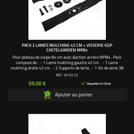
PACK 2 LAMES MULCHING 42 CM + VISSERIE GGP
CASTELGARDEN MP84
Pour plateau de coupe 84 cm avec éjection arrière MP84. Pack
composé de : - 1 Lame mulching gauche 42 cm. - 1 Lame
mulching droite 42 cm. - 2 Supports de lame. - 1 Vis de lame 38
mm pas à droite. - 1 Vis de lame 38 mm pas à gauche. - 2
REF:
30 03 22
Rondelles larges. - 2 Rondelles frein. Une création exclusive
Prix
59,00 €

L'autoporté.com ®
Disponible En Stock
Ajouter au panier