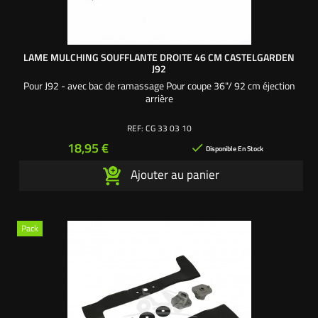
LAME MULCHING SOUFFLANTE DROITE 46 CM CASTELGARDEN
J92
Pour J92 - avec bac de ramassage Pour coupe 36"/ 92 cm éjection
arrière
REF:
CG 33 03 10
Prix
18,95 €

Disponible En Stock
Ajouter au panier
Pack