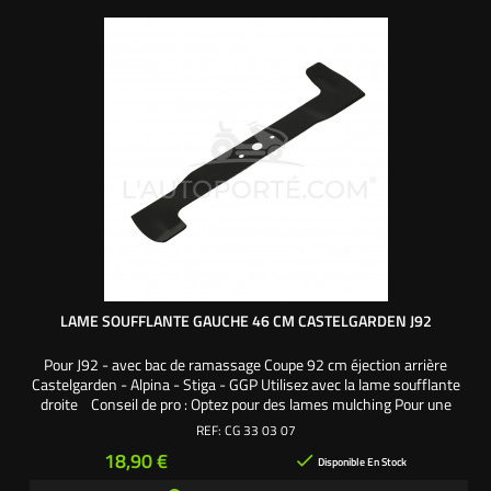
LAME SOUFFLANTE GAUCHE 46 CM CASTELGARDEN J92
Pour J92 - avec bac de ramassage Coupe 92 cm éjection arrière
Castelgarden - Alpina - Stiga - GGP Utilisez avec la lame soufflante
droite Conseil de pro : Optez pour des lames mulching Pour une
meilleure tonte plus propre de votre gazon, remplacez vos anciennes
REF:
CG 33 03 07
lames plates par des mulching droite & gauche même sans
Prix
18,90 €

obturateur. Les lames mulching ont...
Disponible En Stock