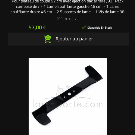
Pour plateau de coupe 92 cm avec éjection bac arrière J92. Pack
composé de : - 1 Lame soufflante gauche 46 cm. - 1 Lame
soufflante droite 46 cm. - 2 Supports de lame. - 1 Vis de lame 38
mm pas à gauche. - 1 Vis de lame 38 mm pas à droite. - 2 Rondelles
REF:
30 03 25
larges. - 2 Rondelles frein. Une création exclusive
Prix
57,00 €

L'autoporté.com ®
Disponible En Stock
Ajouter au panier