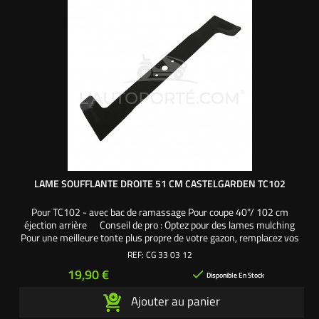
LAME SOUFFLANTE DROITE 51 CM CASTELGARDEN TC102
Pour TC102 - avec bac de ramassage Pour coupe 40"/ 102 cm
éjection arrière Conseil de pro : Optez pour des lames mulching
Pour une meilleure tonte plus propre de votre gazon, remplacez vos
anciennes lames plates par des mulching même sans obturateur.
REF:
CG 33 03 12
Les lames mulching ont un profil de vagues associé à un tranchant
Prix
19,90 €

sur toute la longueur de la lame....
Disponible En Stock
Ajouter au panier