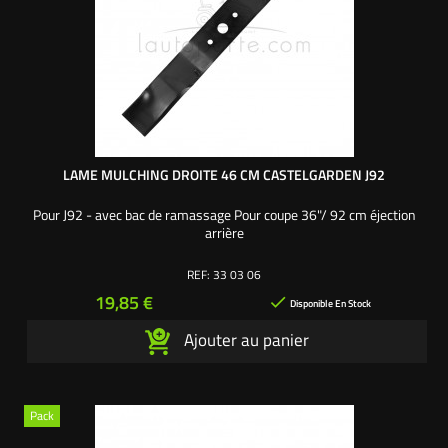
LAME MULCHING DROITE 46 CM CASTELGARDEN J92
Pour J92 - avec bac de ramassage Pour coupe 36"/ 92 cm éjection
arrière
REF:
33 03 06
Prix
19,85 €

Disponible En Stock
Ajouter au panier
Pack