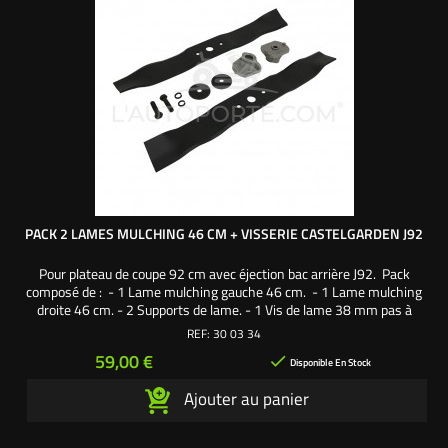
PACK 2 LAMES MULCHING 46 CM + VISSERIE CASTELGARDEN J92
Pour plateau de coupe 92 cm avec éjection bac arrière J92. Pack
composé de : - 1 Lame mulching gauche 46 cm. - 1 Lame mulching
droite 46 cm. - 2 Supports de lame. - 1 Vis de lame 38 mm pas à
gauche. - 1 Vis de lame 38 mm pas à droite. - 2 Rondelles larges. - 2
REF:
30 03 34
Rondelles frein. Une création exclusive L'autoporté.com ®
Prix
59,00 €

Disponible En Stock
Ajouter au panier