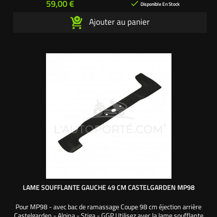
Prix
59,00 €

L'autoporté.com ®
Disponible En Stock
Ajouter au panier
LAME SOUFFLANTE GAUCHE 49 CM CASTELGARDEN MP98
Pour MP98 - avec bac de ramassage Coupe 98 cm éjection arrière
Castelgarden - Alpina - Stiga - GGP Utilisez avec la lame soufflante