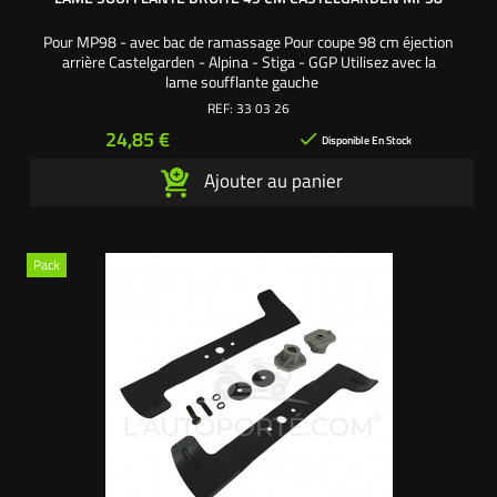
Pour MP98 - avec bac de ramassage Pour coupe 98 cm éjection
arrière Castelgarden - Alpina - Stiga - GGP Utilisez avec la
lame soufflante gauche
REF:
33 03 26
Prix
24,85 €

Disponible En Stock
Ajouter au panier
Pack