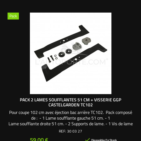
Pack
PACK 2 LAMES SOUFFLANTES 51 CM + VISSERIE GGP
CASTELGARDEN TC102
Pour coupe 102 cm avec éjection bac arrière TC102. Pack composé
de : - 1 Lame soufflante gauche 51 cm. - 1
Lame soufflante droite 51 cm. - 2 Supports de lame. - 1 Vis de lame
38 mm pas à gauche. - 1 Vis de lame 38 mm pas à droite. - 2
REF:
30 03 27
Rondelles larges. - 2 Rondelles frein. Une création exclusive
Prix
59,00 €

L'autoporté.com ®
Disponible En Stock