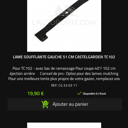
LAME SOUFFLANTE GAUCHE 51 CM CASTELGARDEN TC102
Pour TC102 - avec bac de ramassage Pour coupe 40"/ 102 cm
éjection arrière Conseil de pro : Optez pour des lames mulching
Pour une meilleure tonte plus propre de votre gazon, remplacez vos
anciennes lames plates par des mulching même sans obturateur.
REF:
CG 33 03 11
Les lames mulching ont un profil de vagues associé à un tranchant
Prix
19,90 €

sur toute la longueur de la lame....
Disponible En Stock
Ajouter au panier