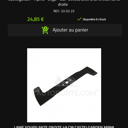
droite
REF:
33 03 25
Prix
24,85 €

Disponible En Stock
Ajouter au panier
LAME SOUFFLANTE DROITE 49 CM CASTELGARDEN MP98