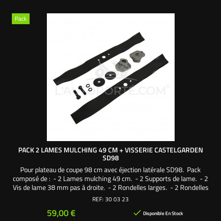
Pack
PACK 2 LAMES MULCHING 49 CM + VISSERIE CASTELGARDEN
SD98
Pour plateau de coupe 98 cm avec éjection latérale SD98. Pack
composé de : - 2 Lames mulching 49 cm. - 2 Supports de lame. - 2
Vis de lame 38 mm pas à droite. - 2 Rondelles larges. - 2 Rondelles
frein. Une création exclusive L'autoporté.com ®
REF:
30 03 23
Prix
59,00 €

Disponible En Stock