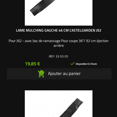
LAME MULCHING GAUCHE 46 CM CASTELGARDEN J92
Pour J92 - avec bac de ramassage Pour coupe 36"/ 92 cm éjection
arrière
REF:
33 03 05
Prix
19,85 €

Disponible En Stock
Ajouter au panier