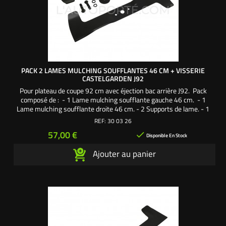
PACK 2 LAMES MULCHING SOUFFLANTES 46 CM + VISSERIE
CASTELGARDEN J92
Pour plateau de coupe 92 cm avec éjection bac arrière J92. Pack
composé de : - 1 Lame mulching soufflante gauche 46 cm. - 1
Lame mulching soufflante droite 46 cm. - 2 Supports de lame. - 1
Vis de lame 38 mm pas à gauche. - 1 Vis de lame 38 mm pas à
REF:
30 03 26
droite. - 2 Rondelles larges. - 2 Rondelles frein. Une création
Prix
57,00 €

exclusive L'autoporté.com ®
Disponible En Stock
Ajouter au panier