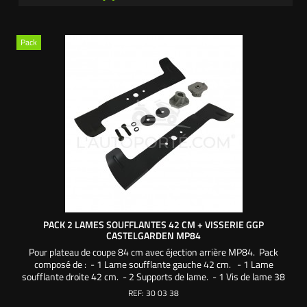
Pack
PACK 2 LAMES SOUFFLANTES 42 CM + VISSERIE GGP
CASTELGARDEN MP84
Pour plateau de coupe 84 cm avec éjection arrière MP84. Pack
composé de : - 1 Lame soufflante gauche 42 cm. - 1 Lame
soufflante droite 42 cm. - 2 Supports de lame. - 1 Vis de lame 38
mm pas à droite. - 1 Vis de lame 38 mm pas à gauche. - 2
REF:
30 03 38
Rondelles larges. - 2 Rondelles frein. Une création exclusive