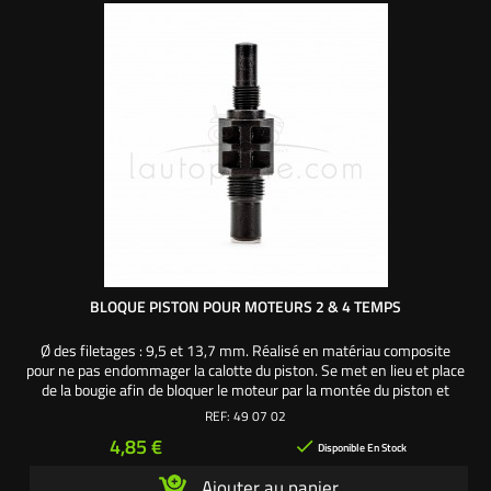
BLOQUE PISTON POUR MOTEURS 2 & 4 TEMPS
Ø des filetages : 9,5 et 13,7 mm. Réalisé en matériau composite
pour ne pas endommager la calotte du piston. Se met en lieu et place
de la bougie afin de bloquer le moteur par la montée du piston et
pouvoir dévisser aisément les écrous de vilebrequin pour retirer
REF:
49 07 02
l'embrayage ou l'allumage. Convient pour le matériel motoculture :
Prix
4,85 €

tracteur tondeuse,...
Disponible En Stock
Ajouter au panier