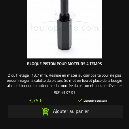
BLOQUE PISTON POUR MOTEURS 4 TEMPS
Ø du filetage : 13,7 mm. Réalisé en matériau composite pour ne pas
endommager la calotte du piston. Se met en lieu et place de la bougie
afin de bloquer le moteur par la montée du piston et pouvoir dévisser
aisément les écrous de vilebrequin pour retirer l'embrayage ou
REF:
49 07 01
l'allumage.
Prix
3,75 €

Disponible En Stock
Ajouter au panier