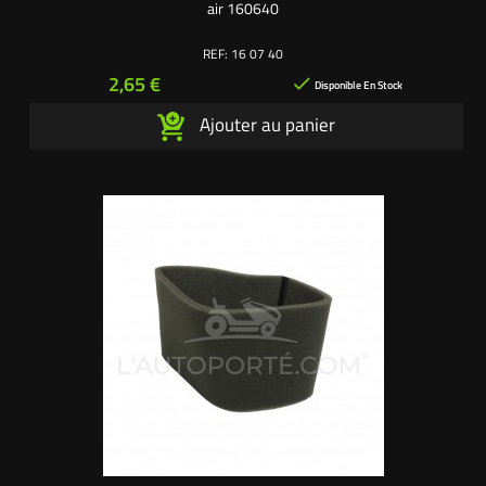
air 160640
REF:
16 07 40
Prix
2,65 €

Disponible En Stock
Ajouter au panier