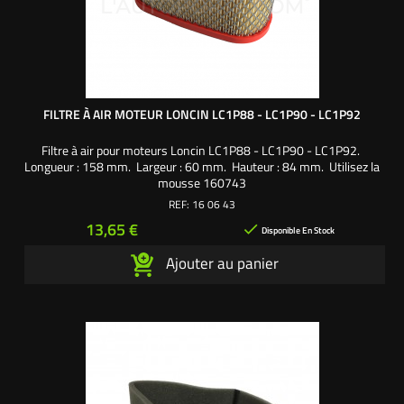
FILTRE À AIR MOTEUR LONCIN LC1P88 - LC1P90 - LC1P92
Filtre à air pour moteurs Loncin LC1P88 - LC1P90 - LC1P92.
Longueur : 158 mm. Largeur : 60 mm. Hauteur : 84 mm. Utilisez la
mousse 160743
REF:
16 06 43
Prix
13,65 €

Disponible En Stock
Ajouter au panier