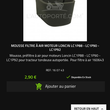
MOUSSE FILTRE À AIR MOTEUR LONCIN LC1P88 - LC1P90 -
LC1P92
Mousse, préfiltre à air pour moteurs Loncin LC1P88 - LC1P90 -
LC1P92 pour tracteur tondeuse autoportée. Pour filtre à air 160643
REF:
16 07 43
Prix
2,90 €

Disponible En Stock
Ajouter au panier
RETOUR EN HAUT
