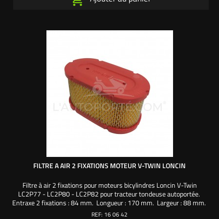
FILTRE A AIR 2 FIXATIONS MOTEUR V-TWIN LONCIN
Filtre à air 2 fixations pour moteurs bicylindres Loncin V-Twin
LC2P77 - LC2P80 - LC2P82 pour tracteur tondeuse autoportée.
Entraxe 2 fixations : 84 mm. Longueur : 170 mm. Largeur : 88 mm.
Hauteur : 88 mm. Utilisez la mousse 160742
REF:
16 06 42