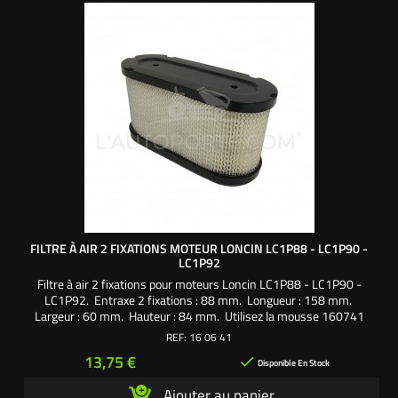
FILTRE À AIR 2 FIXATIONS MOTEUR LONCIN LC1P88 - LC1P90 -
LC1P92
Filtre à air 2 fixations pour moteurs Loncin LC1P88 - LC1P90 -
LC1P92. Entraxe 2 fixations : 88 mm. Longueur : 158 mm.
Largeur : 60 mm. Hauteur : 84 mm. Utilisez la mousse 160741
REF:
16 06 41
Prix
13,75 €

Disponible En Stock
Ajouter au panier