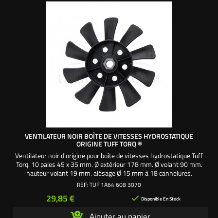
VENTILATEUR NOIR BOÎTE DE VITESSES HYDROSTATIQUE
ORIGINE TUFF TORQ ®
Ventilateur noir d'origine pour boîte de vitesses hydrostatique Tuff
Torq. 10 pales 45 x 35 mm. Ø extérieur 178 mm. Ø volant 90 mm.
hauteur volant 19 mm. alésage Ø 15 mm à 18 cannelures.
Référence origine : 1A646083070SAV - Pièce origine Tuff
REF:
TUF 1A64 608 3070
Torq made in USA
Prix
29,85 €

Disponible En Stock
Ajouter au panier