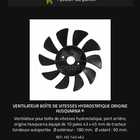
VENTILATEUR BOÎTE DE VITESSES HYDROSTATIQUE ORIGINE
HUSQVARNA ®
Ventilateur pour boîte de vitesses hydrostatique, pont arrière,
origine Husqvarna équipé de 10 pales 43 x 45 mm de tracteur
tondeuse autoportée. Ø extérieur : 180 mm. Ø volant : 90 mm.
Hauteur volant : 25 mm. Ø alésage : 25,4 mm. Référence origine
REF:
HQ 140 462