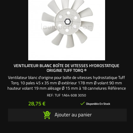
VENTILATEUR BLANC BOÎTE DE VITESSES HYDROSTATIQUE
ORIGINE TUFF TORQ ®
Ventilateur blanc d'origine pour boîte de vitesses hydrostatique Tuff
Torq. 10 pales 45 x 35 mm Ø extérieur 178 mm Ø volant 90 mm
hauteur volant 19 mm alésage Ø 15 mm à 18 cannelures Référence
origine : 1A646083050SAV - Pièce origine Tuff Torq made in USA
REF:
TUF 1A64 608 3050
Prix
28,75 €

Disponible En Stock
Ajouter au panier