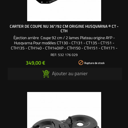
CARTER DE COUPE NU 36"/92 CM ORIGINE HUSQVARNA ® CT -
CTH
Éjection arrière Coupe 92 cm / 2 lames Plateau origine AYP -
Husqvarna Pour modèles CT130 - CT131 - CT135 - CT151 -
CTH135 - CTH140 - CTH140XP - CTH150 - CTH151 - CTH171 -
CTH1736 Références origine : 532176029 - 532165552 -
REF:
532 176 029
532400108 - 176029 - 165552 - 400108
Prix
349,00 €

Rupture de stock
Ajouter au panier