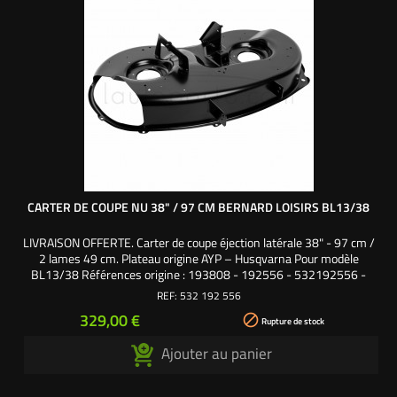
CARTER DE COUPE NU 38" / 97 CM BERNARD LOISIRS BL13/38
LIVRAISON OFFERTE. Carter de coupe éjection latérale 38" - 97 cm /
2 lames 49 cm. Plateau origine AYP – Husqvarna Pour modèle
BL13/38 Références origine : 193808 - 192556 - 532192556 -
532193808
REF:
532 192 556
Prix
329,00 €

Rupture de stock
Ajouter au panier