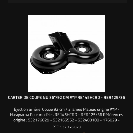
CARTER DE COUPE NU 36"/92 CM AYP RE145HCRD - RER125/36
Éjection arrière Coupe 92 cm / 2 lames Plateau origine AYP -
Husqvarna Pour modèles RE145HCRD - RER125/36 Références
origine : 532176029 - 532165552 - 532400108 - 176029 -
165552 - 400108
REF:
532 176 029