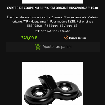
CARTER DE COUPE NU 38"/97 CM ORIGINE HUSQVARNA ® TS38
Éjection latérale. Coupe 97 cm / 2 lames. Nouveau modèle. Plateau
origine AYP - Husqvarna ®. Pour modèle TS38. Ref origine :
583498001 / 532444163 / 444163.
REF:
532 444 163 / 434 463
Prix
349,00 €

Rupture de stock
Ajouter au panier