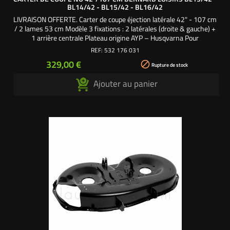
BL14/42 - BL15/42 - BL16/42
LIVRAISON OFFERTE. Carter de coupe éjection latérale 42" - 107 cm
/ 2 lames 53 cm Modèle 3 fixations : 2 latérales (droite & gauche) +
1 arrière centrale Plateau origine AYP – Husqvarna Pour
modèles BL13/42 - BL14/42 LT - BL145/42 LT - BL15/42 LTDC -
REF:
532 176 031
BL16/42 LT Références origine : 176031 - 164961 - 144393 -
Prix
329,00 €

140081 - 532176031 - 532164961 - 532144393 -...
Rupture de stock
Ajouter au panier