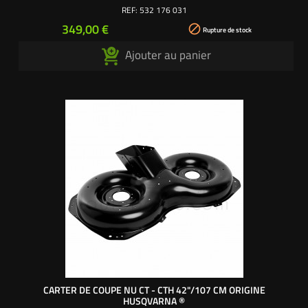
Pour modèles LTH140 - YT130 - YT150 - YTH 130 - YTH140 -
REF:
532 176 031
YTH160 - YTH180 - YTHK140 Références origine : 532176031
Prix
349,00 €

- 532164961 - 532144393 - 532140081 -...
Rupture de stock
Ajouter au panier
CARTER DE COUPE NU CT - CTH 42"/107 CM ORIGINE
HUSQVARNA ®