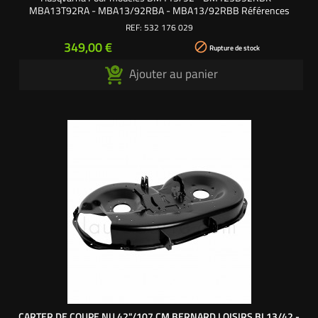
MBA13T92RA - MBA13/92RBA - MBA13/92RBB Références
origine : 532176029 - 532165552 - 532400108 - 176029 -
REF:
532 176 029
165552 - 400108
Prix
349,00 €

Rupture de stock
Ajouter au panier
CARTER DE COUPE NU 42"/107 CM BERNARD LOISIRS BL13/42 -