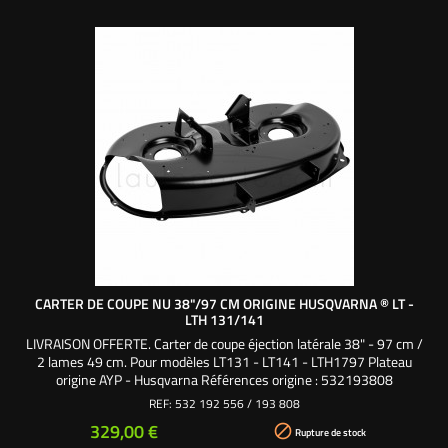
CARTER DE COUPE NU 38"/97 CM ORIGINE HUSQVARNA ® LT -
LTH 131/141
LIVRAISON OFFERTE. Carter de coupe éjection latérale 38" - 97 cm /
2 lames 49 cm. Pour modèles LT131 - LT141 - LTH1797 Plateau
origine AYP - Husqvarna Références origine : 532193808
- 532192556 - 193808 - 192556
REF:
532 192 556 / 193 808
Prix
329,00 €

Rupture de stock