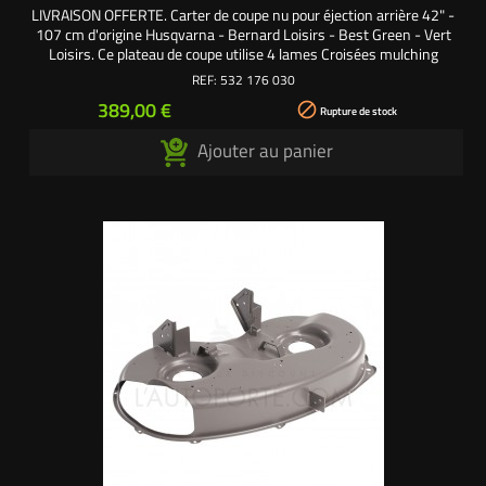
LIVRAISON OFFERTE. Carter de coupe nu pour éjection arrière 42" -
107 cm d'origine Husqvarna - Bernard Loisirs - Best Green - Vert
Loisirs. Ce plateau de coupe utilise 4 lames Croisées mulching
soufflantes 53,5 cm : 330231 Pour modèles CT - CTH Référence
REF:
532 176 030
origine : 583075001 - 532169160 - 532176030 - 532175790
Prix
389,00 €

- 169160 - 176030 - 175790 - 532176030 - 176030
Rupture de stock
Ajouter au panier