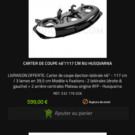
CARTER DE COUPE 46"/117 CM NU HUSQVARNA
LIVRAISON OFFERTE. Carter de coupe éjection latérale 46" - 117 cm
/ 3 lames en 39,5 cm Modèle 4 fixations : 2 latérales (droite &
gauche) + 2 arrière centrales Plateau origine AYP - Husqvarna
Références origine : 532176026 - 176026
REF:
532 176 026
Prix
599,00 €

Rupture de stock
Ajouter au panier