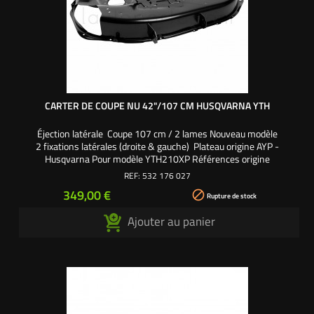
CARTER DE COUPE NU 42"/107 CM HUSQVARNA YTH
Éjection latérale Coupe 107 cm / 2 lames Nouveau modèle
2 fixations latérales (droite & gauche) Plateau origine AYP -
Husqvarna Pour modèle YTH210XP Références origine
: 532176027 - 532165892 - 176027 - 165892
REF:
532 176 027
Prix
349,00 €

Rupture de stock
Ajouter au panier