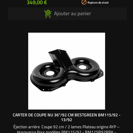
Prix
349,00 €

Rupture de stock
Ajouter au panier
CARTER DE COUPE NU 36"/92 CM BESTGREEN BM115/92 -
13/92
Éjection arrière Coupe 92 cm / 2 lames Plateau origine AYP –
Husqvarna Pour modèles BM115/92 - BM125B92RBK -