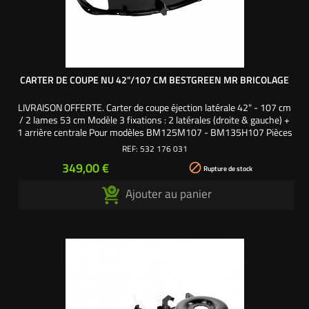
CARTER DE COUPE NU 42"/107 CM BESTGREEN MR BRICOLAGE
LIVRAISON OFFERTE. Carter de coupe éjection latérale 42" - 107 cm
/ 2 lames 53 cm Modèle 3 fixations : 2 latérales (droite & gauche) +
1 arrière centrale Pour modèles BM125M107 - BM135H107 Pièces
Origine Husqvarna références : 532176031 - 532164961 -
REF:
532 176 031
532144393 - 532140081 - 176031 - 164961 - 144393 - 140081
Prix
349,00 €

Rupture de stock
Ajouter au panier