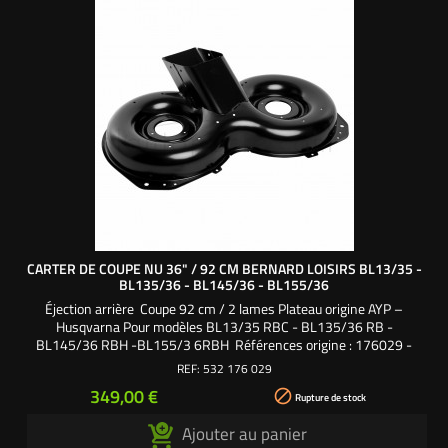
CARTER DE COUPE NU 36" / 92 CM BERNARD LOISIRS BL13/35 -
BL135/36 - BL145/36 - BL155/36
Éjection arrière Coupe 92 cm / 2 lames Plateau origine AYP –
Husqvarna Pour modèles BL13/35 RBC - BL135/36 RB -
BL145/36 RBH -BL155/3 6RBH Références origine : 176029 -
165552 - 400108 - 532176029 - 532165552 - 532400108
REF:
532 176 029
Prix
349,00 €

Rupture de stock
Ajouter au panier