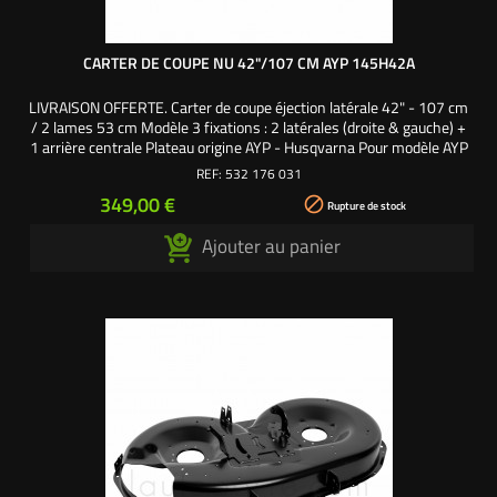
CARTER DE COUPE NU 42"/107 CM AYP 145H42A
LIVRAISON OFFERTE. Carter de coupe éjection latérale 42" - 107 cm
/ 2 lames 53 cm Modèle 3 fixations : 2 latérales (droite & gauche) +
1 arrière centrale Plateau origine AYP - Husqvarna Pour modèle AYP
145H42A Références origine : 532176031 - 532164961 -
REF:
532 176 031
532144393 - 532140081 - 176031 - 164961 - 144393 - 140081
Prix
349,00 €

Rupture de stock
Ajouter au panier