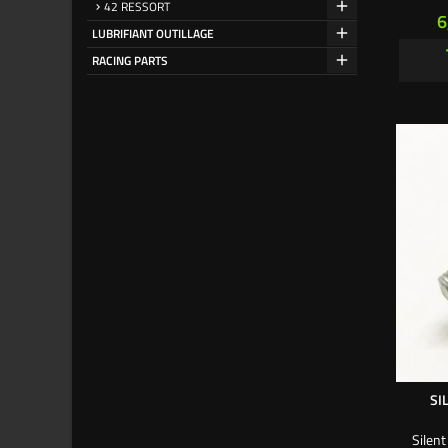
42 RESSORT
P
6
LUBRIFIANT OUTILLAGE
RACING PARTS
SI
Silent