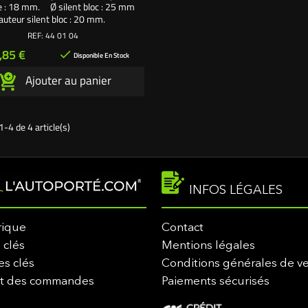
ge : 18 mm. Ø silent bloc : 25 mm
auteur silent bloc : 20 mm.
REF:
44 01 04
rix
,85 €

Disponible En Stock
Ajouter au panier
1-4 de 4 article(s)
INFOS LÉGALES
rique
Contact
 clés
Mentions légales
es clés
Conditions générales de v
it des commandes
Paiements sécurisés