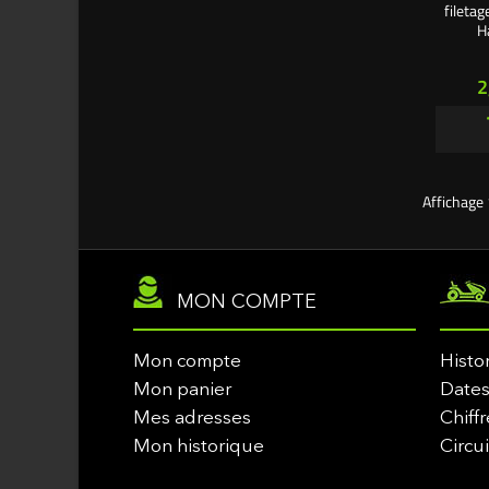
fileta
H
P
2
Affichage 
MON COMPTE
Mon compte
Histo
Mon panier
Dates
Mes adresses
Chiffr
Mon historique
Circu