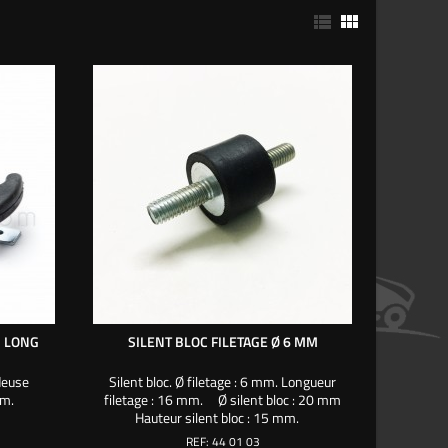


M LONG
SILENT BLOC FILETAGE Ø 6 MM
deuse
Silent bloc. Ø filetage : 6 mm. Longueur
 mm.
filetage : 16 mm. Ø silent bloc : 20 mm
Hauteur silent bloc : 15 mm.
REF:
44 01 03