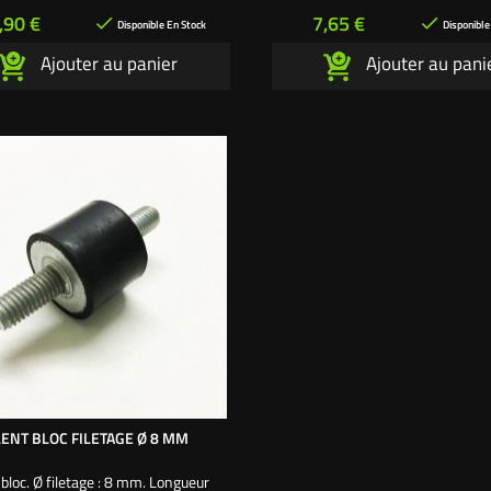
rix
Prix
,90 €
7,65 €


Disponible En Stock
Disponible
Ajouter au panier
Ajouter au pani
LENT BLOC FILETAGE Ø 8 MM
 bloc. Ø filetage : 8 mm. Longueur