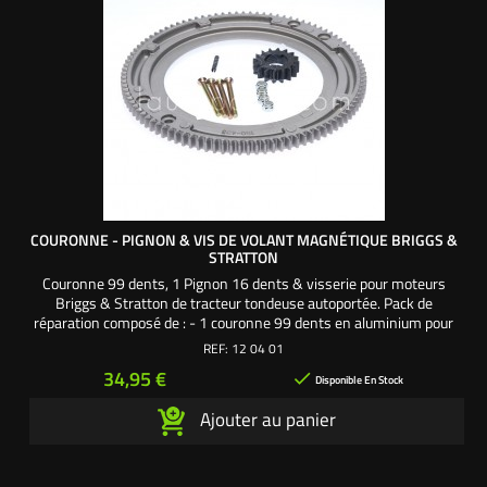
COURONNE - PIGNON & VIS DE VOLANT MAGNÉTIQUE BRIGGS &
STRATTON
Couronne 99 dents, 1 Pignon 16 dents & visserie pour moteurs
Briggs & Stratton de tracteur tondeuse autoportée. Pack de
réparation composé de : - 1 couronne 99 dents en aluminium pour
volant magnétique. - 1 pignon de démarreur 16 dents en matériau
REF:
12 04 01
composite. - 4 vis et 4 écrous frein pour remplacer les rivets de la
Prix
34,95 €

couronne sur le volant magnétique. - 1...
Disponible En Stock
Ajouter au panier