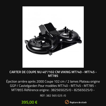
CARTER DE COUPE NU 40"/102 CM VIKING MT740 - MT745 -
MT785
Éjection arrière après 2000 Coupe 102 cm / 2 lames Plateau origine
GGP / Castelgarden Pour modèles MT740 - MT745 - MT785 -
MT785S Référence origine : 382565025/0 - 82565025/0 -
482565010/0 - 82565010/0 - 6151 700 8511 - 6151 700 8512
REF:
382 565 025 /0
Prix
395,00 €

Rupture de stock