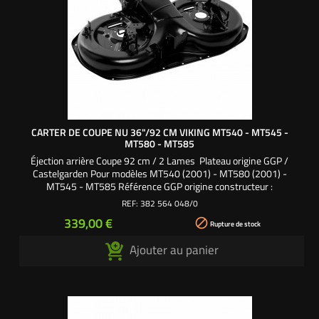
CARTER DE COUPE NU 36"/92 CM VIKING MT540 - MT545 -
MT580 - MT585
Éjection arrière Coupe 92 cm / 2 Lames Plateau origine GGP /
Castelgarden Pour modèles MT540 (2001) - MT580 (2001) -
MT545 - MT585 Référence GGP origine constructeur :
382564048/0 - 1136-1289-01 - 1136-05160-01
REF:
382 564 048/0
Prix
339,00 €

Rupture de stock
Ajouter au panier