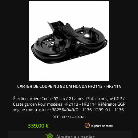
CARTER DE COUPE NU 92 CM HONDA HF2113 - HF2114
Éjection arrière Coupe 92 cm / 2 Lames Plateau origine GGP /
Castelgarden Pour modèles HF2113 - HF2114 Référence GGP
origine constructeur : 382564048/0 - 1136-1289-01 - 1136-
05160-01
REF:
382 564 048/0
Prix
339,00 €

Rupture de stock
Ajouter au panier