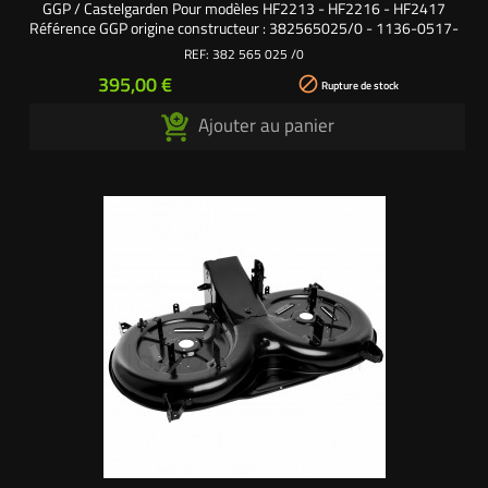
GGP / Castelgarden Pour modèles HF2213 - HF2216 - HF2417
Référence GGP origine constructeur : 382565025/0 - 1136-0517-
01 - 1136-1045-01
REF:
382 565 025 /0
Prix
395,00 €

Rupture de stock
Ajouter au panier