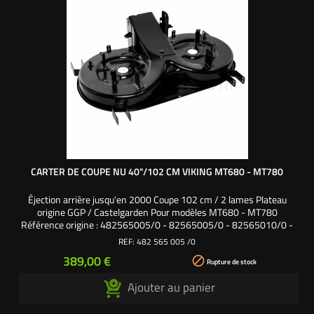
CARTER DE COUPE NU 40"/102 CM VIKING MT680 - MT780
Éjection arrière jusqu'en 2000 Coupe 102 cm / 2 lames Plateau
origine GGP / Castelgarden Pour modèles MT680 - MT780
Référence origine : 482565005/0 - 82565005/0 - 82565010/0 -
6124 700 8510
REF:
482 565 005 /0
Prix
389,00 €

Rupture de stock
Ajouter au panier