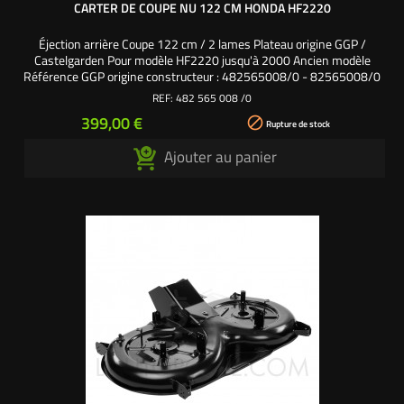
CARTER DE COUPE NU 122 CM HONDA HF2220
Éjection arrière Coupe 122 cm / 2 lames Plateau origine GGP /
Castelgarden Pour modèle HF2220 jusqu'à 2000 Ancien modèle
Référence GGP origine constructeur : 482565008/0 - 82565008/0
- 82564005/0 - 82564005/2
REF:
482 565 008 /0
Prix
399,00 €

Rupture de stock
Ajouter au panier