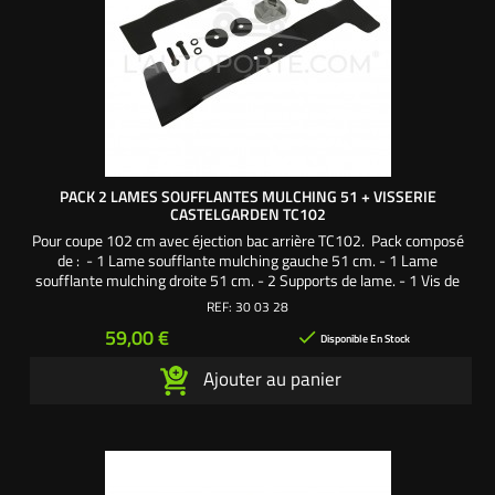
PACK 2 LAMES SOUFFLANTES MULCHING 51 + VISSERIE
CASTELGARDEN TC102
Pour coupe 102 cm avec éjection bac arrière TC102. Pack composé
de : - 1 Lame soufflante mulching gauche 51 cm. - 1 Lame
soufflante mulching droite 51 cm. - 2 Supports de lame. - 1 Vis de
lame 38 mm pas à gauche. - 1 Vis de lame 38 mm pas à droite. - 2
REF:
30 03 28
Rondelles larges. - 2 Rondelles frein. Une création exclusive
Prix
59,00 €

L'autoporté.com ®
Disponible En Stock
Ajouter au panier