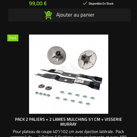
Prix
99,00 €

Disponible En Stock
Ajouter au panier
Pack
PACK 2 PALIERS + 2 LAMES MULCHING 51 CM + VISSERIE
MURRAY
Pour plateau de coupe 40"/102 cm avec éjection latérale. Pack
composé de : - 2 Paliers 5 fixations avec roulements et axes 180