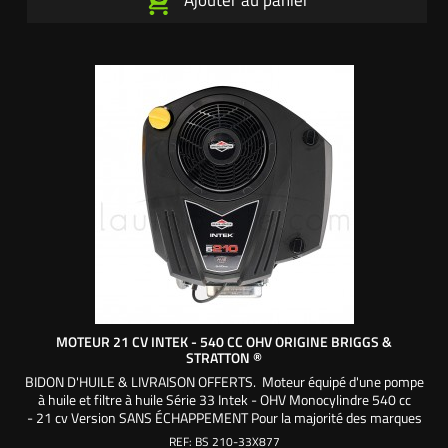
MOTEUR 21 CV INTEK - 540 CC OHV ORIGINE BRIGGS &
STRATTON ®
BIDON D'HUILE & LIVRAISON OFFERTS. Moteur équipé d'une pompe
à huile et filtre à huile Série 33 Intek - OHV Monocylindre 540 cc
- 21 cv Version SANS ÉCHAPPEMENT Pour la majorité des marques
de tracteurs tondeuses autoportées Motorisation OHV (OverHead
REF:
BS 210-33X877