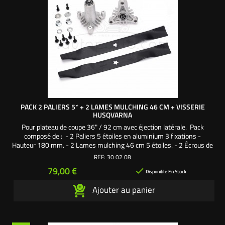
PACK 2 PALIERS 5* + 2 LAMES MULCHING 46 CM + VISSERIE
HUSQVARNA
Pour plateau de coupe 36" / 92 cm avec éjection latérale. Pack
composé de : - 2 Paliers 5 étoiles en aluminium 3 fixations -
Hauteur 180 mm. - 2 Lames mulching 46 cm 5 étoiles. - 2 Écrous de
palier. - 2 Rondelles de palier. - 2 Vis de lame 32 mm. - 2 Rondelles
REF:
30 02 08
épaisses. - 2 Rondelles frein. - 6 Vis autoforeuses fixation palier sur
Prix
79,00 €

carter de coupe....
Disponible En Stock
Ajouter au panier