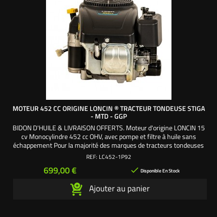
MOTEUR 452 CC ORIGINE LONCIN ® TRACTEUR TONDEUSE STIGA
- MTD - GGP
BIDON D'HUILE & LIVRAISON OFFERTS. Moteur d'origine LONCIN 15
cv Monocylindre 452 cc OHV, avec pompe et filtre à huile sans
échappement Pour la majorité des marques de tracteurs tondeuses
autoportées : Stiga - MTD - GGP - Castelgarden ... Motorisation OHV
REF:
LC452-1P92
(OverHead Valves) soupapes en tête Livré complet avec démarreur,
Prix
699,00 €

pompe à essence, carburateur, volute...
Disponible En Stock
Ajouter au panier