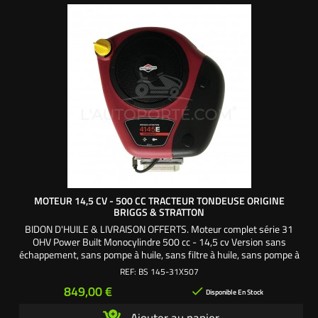
MOTEUR 14,5 CV - 500 CC TRACTEUR TONDEUSE ORIGINE
BRIGGS & STRATTON
BIDON D'HUILE & LIVRAISON OFFERTS. Moteur complet série 31
OHV Power Built Monocylindre 500 cc - 14,5 cv Version sans
échappement, sans pompe à huile, sans filtre à huile, sans pompe à
essence Pour la majorité des marques de tracteurs tondeuses
REF:
BS 145-31X507
autoportées, sauf Rider. Motorisation OHV (OverHead Valves)
Prix
849,00 €

soupapes en tête Système anti vibrations AVS...
Disponible En Stock
Ajouter au panier