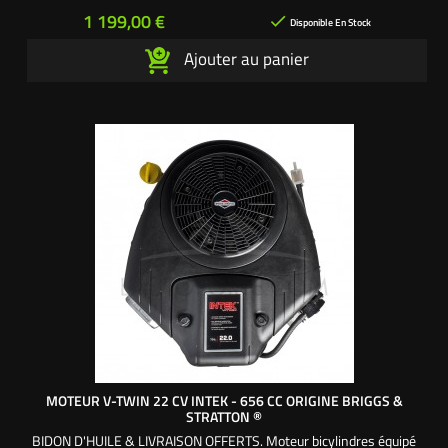
Valves) soupapes en tête Système anti vibrations AVS (Anti-
Prix
1 199,00 €

Vibration System) Livré complet avec...
Disponible En Stock
Ajouter au panier
MOTEUR V-TWIN 22 CV INTEK - 656 CC ORIGINE BRIGGS &
STRATTON ®
BIDON D'HUILE & LIVRAISON OFFERTS. Moteur bicylindres équipé