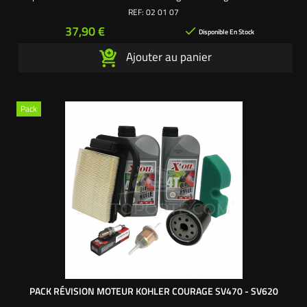
1 huile moteur SAE 30 0,6 litre 100005E Pack origine Briggs &
REF:
02 01 07
Stratton ® Une création exclusive L'autoporté.com ®
Prix
37,90 €

Disponible En Stock
Ajouter au panier
Pack
PACK RÉVISION MOTEUR KOHLER COURAGE SV470 - SV620