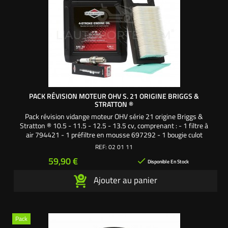
PACK RÉVISION MOTEUR OHV S. 21 ORIGINE BRIGGS &
STRATTON ®
Pack révision vidange moteur OHV série 21 origine Briggs &
Stratton ® 10.5 - 11.5 - 12.5 - 13.5 cv, comprenant : - 1 filtre à
air 794421 - 1 préfiltre en mousse 697292 - 1 bougie culot
long OHV 992304 - 1 huile moteur SAE 30 1,4 litre 100006E
REF:
02 01 11
Pack origine Briggs & Stratton ® Une création exclusive
Prix
59,90 €

L'autoporté.com ®
Disponible En Stock
Ajouter au panier
Pack