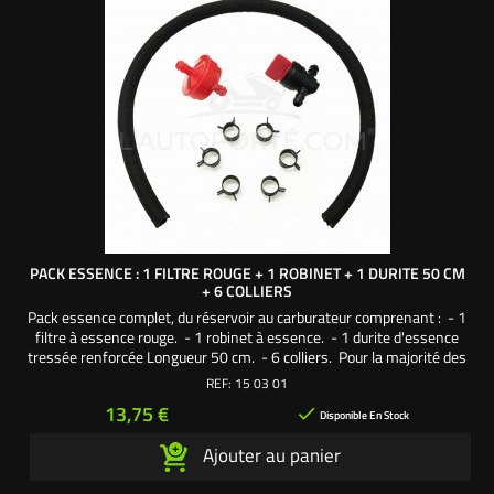
PACK ESSENCE : 1 FILTRE ROUGE + 1 ROBINET + 1 DURITE 50 CM
+ 6 COLLIERS
Pack essence complet, du réservoir au carburateur comprenant : - 1
filtre à essence rouge. - 1 robinet à essence. - 1 durite d'essence
tressée renforcée Longueur 50 cm. - 6 colliers. Pour la majorité des
modèles de tracteurs tondeuses autoportées Une création
REF:
15 03 01
exclusive L'autoporté.com ®
Prix
13,75 €

Disponible En Stock
Ajouter au panier