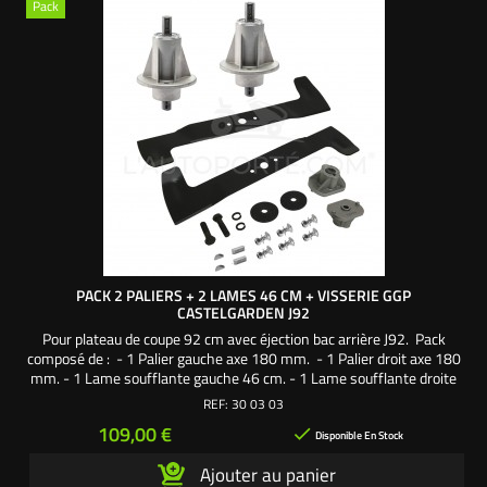
Pack
PACK 2 PALIERS + 2 LAMES 46 CM + VISSERIE GGP
CASTELGARDEN J92
Pour plateau de coupe 92 cm avec éjection bac arrière J92. Pack
composé de : - 1 Palier gauche axe 180 mm. - 1 Palier droit axe 180
mm. - 1 Lame soufflante gauche 46 cm. - 1 Lame soufflante droite
46 cm. - 2 Supports de lame. - 1 Vis de lame 38 mm pas à gauche. -
REF:
30 03 03
1 Vis de lame 38 mm pas à droite. - 2 Rondelles larges. - 2
Prix
109,00 €

Rondelles frein. - 2...
Disponible En Stock
Ajouter au panier