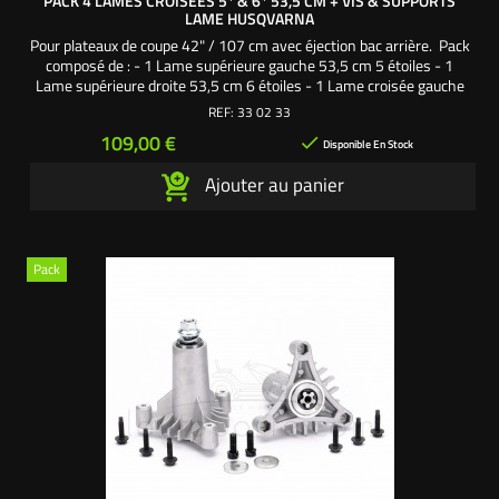
PACK 4 LAMES CROISÉES 5* & 6* 53,5 CM + VIS & SUPPORTS
LAME HUSQVARNA
Pour plateaux de coupe 42" / 107 cm avec éjection bac arrière. Pack
composé de : - 1 Lame supérieure gauche 53,5 cm 5 étoiles - 1
Lame supérieure droite 53,5 cm 6 étoiles - 1 Lame croisée gauche
53,5 cm - 1 Lame croisée droite 53,5 cm - 2 Supports de lame - 1
REF:
33 02 33
Vis de lame 3/8" pas à gauche - 1 Vis de lame 3/8" pas à droite - 2
Prix
109,00 €

Rondelles frein 3/8"...
Disponible En Stock
Ajouter au panier
Pack