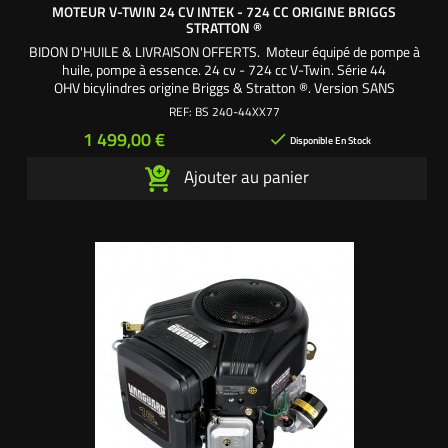
MOTEUR V-TWIN 24 CV INTEK - 724 CC ORIGINE BRIGGS
STRATTON ®
BIDON D'HUILE & LIVRAISON OFFERTS. Moteur équipé de pompe à
huile, pompe à essence. 24 cv - 724 cc V-Twin. Série 44
OHV bicylindres origine Briggs & Stratton ®. Version SANS
ÉCHAPPEMENT. Pour la majorité des marques de tracteurs
REF:
BS 240-44XX77
tondeuses autoportées. Motorisation OHV (OverHead Valves)
Prix
1 499,00 €

soupapes en tête. Système anti vibrations AVS (Anti-Vibration...
Disponible En Stock
Ajouter au panier