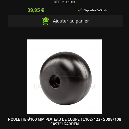
REF:
29 05 01
Prix
39,95 €

Disponible En Stock
Ajouter au panier
ROULETTE Ø100 MM PLATEAU DE COUPE TC102/122- SD98/108
CASTELGARDEN