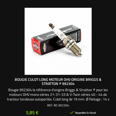
BOUGIE CULOT LONG MOTEUR OHV ORIGINE BRIGGS &
STRATTON ® 992304
Bougie 992304 la référence d'origine Briggs & Stratton ® pour les
moteurs OHV mono séries 21-31-33 & V-Twin séries 40 - 44 de
tracteur tondeuse autoportée. Culot long de 19 mm. Ø filetage : 14 x
1,25 mm. Se visse et se dévisse avec une clé hexagonale 6 pans de
REF:
BS 992304
16 mm. Equivalence bougie Champion : RC12YC
Prix
5,85 €

Disponible En Stock