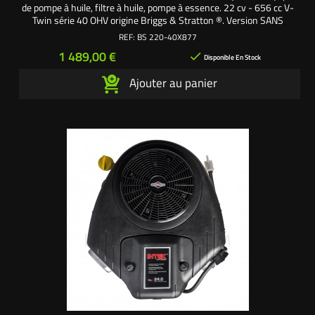
de pompe à huile, filtre à huile, pompe à essence. 22 cv - 656 cc V-
Twin série 40 OHV origine Briggs & Stratton ®. Version SANS
ÉCHAPPEMENT. Motorisation OHV (OverHead Valves) soupapes en
REF:
BS 220-40X877
tête. Système anti vibrations AVS (Anti-Vibration System). Livré
Prix
1 489,00 €

complet avec démarreur, carburateur, volute...
Disponible En Stock
Ajouter au panier