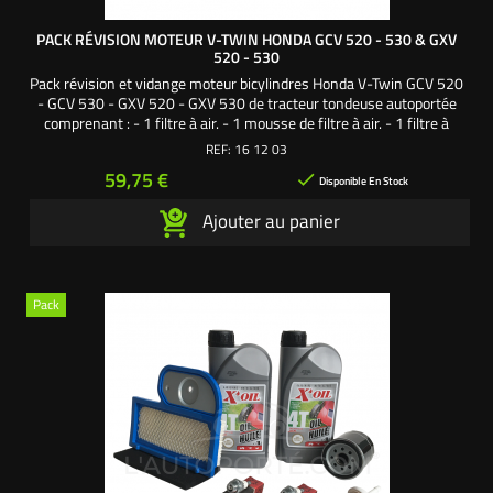
PACK RÉVISION MOTEUR V-TWIN HONDA GCV 520 - 530 & GXV
520 - 530
Pack révision et vidange moteur bicylindres Honda V-Twin GCV 520
- GCV 530 - GXV 520 - GXV 530 de tracteur tondeuse autoportée
comprenant : - 1 filtre à air. - 1 mousse de filtre à air. - 1 filtre à
huile. - 1 filtre à essence. - 2 bougies culot long. - 2 litres d'huile
REF:
16 12 03
moteur SAE30. Une création exclusive L'autoporté.com ®
Prix
59,75 €

Disponible En Stock
Ajouter au panier
Pack