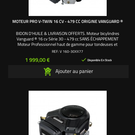
MOTEUR PRO V-TWIN 16 CV - 479 CC ORIGINE VANGUARD ®
BIDON D'HUILE & LIVRAISON OFFERTS. Moteur bicylindres
Vanguard ® 16 cv Série 30 - 479 cc SANS ÉCHAPPEMENT
Moteur Professionnel haut de gamme pour tondeuses et
débroussailleuses autoportées Motorisation OHV (OverHead Valves)
REF:
V 160-30XX77
soupapes en tête Livré complet avec démarreur, carburateur, pompe
Prix
1 999,00 €

à essence, volute et filtre à air Lubrification : pompe à huile et...
Disponible En Stock
Ajouter au panier