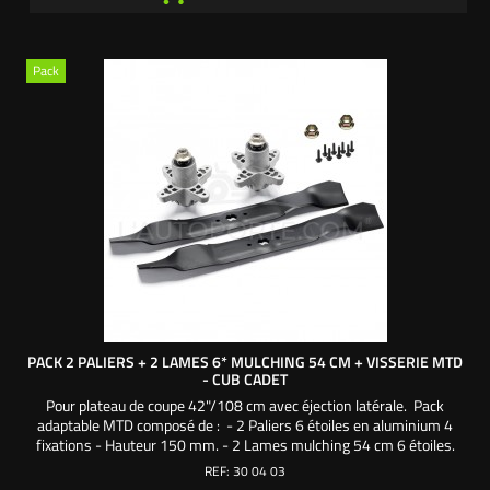
Pack
PACK 2 PALIERS + 2 LAMES 6* MULCHING 54 CM + VISSERIE MTD
- CUB CADET
Pour plateau de coupe 42"/108 cm avec éjection latérale. Pack
adaptable MTD composé de : - 2 Paliers 6 étoiles en aluminium 4
fixations - Hauteur 150 mm. - 2 Lames mulching 54 cm 6 étoiles.
- 2 Écrous de palier. - 8 Vis autoforeuses fixation palier sur carter de
REF:
30 04 03
coupe. Une création exclusive L'autoporté.com ®