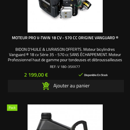
MOTEUR PRO V-TWIN 18 CV - 570 CC ORIGINE VANGUARD ®
BIDON D'HUILE & LIVRAISON OFFERTS. Moteur bicylindres
Vanguard ® 18 cv Série 35 - 570 cc SANS ÉCHAPPEMENT. Moteur
Professionnel haut de gamme pour tondeuses et débroussailleuses
autoportées. Motorisation OHV (OverHead Valves) soupapes en tête.
REF:
V 180-35XX77
Livré complet avec démarreur, carburateur, pompe à essence, volute
Prix
2 199,00 €

et filtre à air. Lubrification : pompe à huile...
Disponible En Stock
Ajouter au panier
Pack