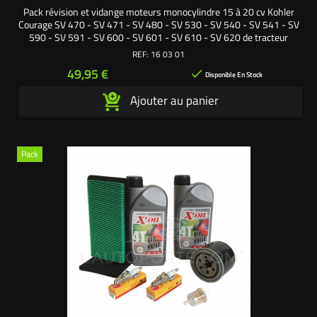
Pack révision et vidange moteurs monocylindre 15 à 20 cv Kohler
Courage SV 470 - SV 471 - SV 480 - SV 530 - SV 540 - SV 541 - SV
590 - SV 591 - SV 600 - SV 601 - SV 610 - SV 620 de tracteur
tondeuse autoportée comprenant : - 1 filtre à air avec poignée. - 1
REF:
16 03 01
mousse, préfiltre à air. - 1 filtre à huile. - 1 filtre à essence. -
Prix
49,95 €

1 bougie culot long. - 2...
Disponible En Stock
Ajouter au panier
Pack