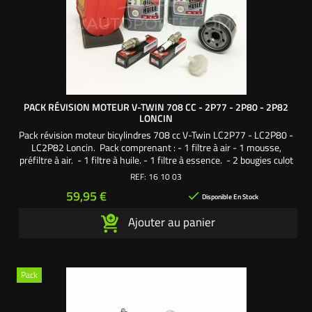
PACK RÉVISION MOTEUR V-TWIN 708 CC - 2P77 - 2P80 - 2P82
LONCIN
Pack révision moteur bicylindres 708 cc V-Twin LC2P77 - LC2P80 -
LC2P82 Loncin. Pack comprenant : - 1 filtre à air - 1 mousse,
préfiltre à air. - 1 filtre à huile. - 1 filtre à essence. - 2 bougies culot
long. - 2 litres d'huile moteur 4 Temps SAE30. Une création
REF:
16 10 03
exclusive L'autoporté.com ®
Prix
59,95 €

Disponible En Stock
Ajouter au panier
Pack