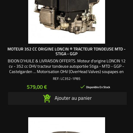
MOTEUR 352 CC ORIGINE LONCIN ® TRACTEUR TONDEUSE MTD -
STIGA - GGP
BIDON D'HUILE & LIVRAISON OFFERTS. Moteur d'origine LONCIN 12
cv - 352 cc OHV tracteur tondeuse autoportée Stiga - MTD - GGP -
Castelgarden ... Motorisation OHV (OverHead Valves) soupapes en
tête. Version sans échappement. Livré complet avec démarreur,
REF:
LC352-1P85
pompe à essence, carburateur, volute et filtre à air. Arbre de sortie
Prix
579,00 €

vilebrequin vertical Ø 25,4 x 80...
Disponible En Stock
Ajouter au panier