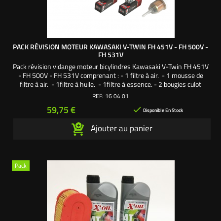
PACK RÉVISION MOTEUR KAWASAKI V-TWIN FH 451V - FH 500V -
FH 531V
Pack révision vidange moteur bicylindres Kawasaki V-Twin FH 451V
- FH 500V - FH 531V comprenant : - 1 filtre à air. - 1 mousse de
filtre à air. - 1filtre à huile. - 1filtre à essence. - 2 bougies culot
court. - 2 litres d'huile moteur SAE30. Une création exclusive
REF:
16 04 01
L'autoporté.com ®
Prix
59,75 €

Disponible En Stock
Ajouter au panier
Pack