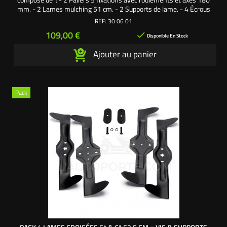
mm. - 2 Lames mulching 51 cm. - 2 Supports de lame. - 4 Écrous
axe palier. - 10 Vis fixation palier sur carter de coupe Une création
REF:
30 06 01
exclusive L'autoporté.com ®
Prix
109,00 €

Disponible En Stock
Ajouter au panier
Pack