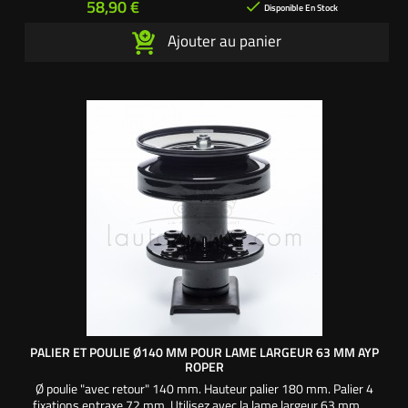
Prix
58,90 €

Disponible En Stock
Ajouter au panier
PALIER ET POULIE Ø140 MM POUR LAME LARGEUR 63 MM AYP
ROPER
Ø poulie "avec retour" 140 mm. Hauteur palier 180 mm. Palier 4
fixations entraxe 72 mm. Utilisez avec la lame largeur 63 mm.