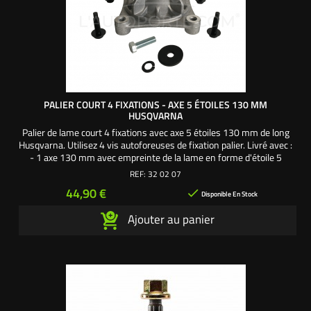
PALIER COURT 4 FIXATIONS - AXE 5 ÉTOILES 130 MM
HUSQVARNA
Palier de lame court 4 fixations avec axe 5 étoiles 130 mm de long
Husqvarna. Utilisez 4 vis autoforeuses de fixation palier. Livré avec :
- 1 axe 130 mm avec empreinte de la lame en forme d'étoile 5
pointes. - 1 corps palier aluminium : 72 mm de haut, entraxe 4
REF:
32 02 07
fixations 102 mm. - 2 roulements 6203 2RS et 6204 2RS. - 1
Prix
44,90 €

écrou frein de palier. - 1 vis...
Disponible En Stock
Ajouter au panier