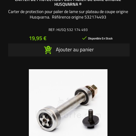
HUSQVARNA ®
Carter de protection pour palier de lame sur plateau de coupe origine
Husqvarna. Référence origine 532174493
REF:
HUSQ 532 174 493
Prix
19,95 €

Disponible En Stock
Ajouter au panier