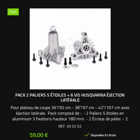
Pack
PACK 2 PALIERS 5 ÉTOILES + 6 VIS HUSQVARNA ÉJECTION
LATÉRALE
Pour plateau de coupe 36"/92 cm - 38"/97 cm - 42"/107 cm avec
éjection latérale. Pack composé de : - 2 Paliers 5 étoiles en
aluminium 3 fixations hauteur 180 mm. - 2 Écrous de palier. - 2
Rondelles de palier. - 2 Vis de lame 32 mm. - 2 Rondelles larges. - 2
REF:
30 02 02
Rondelles frein. - 6 Vis autoforeuses fixation palier sur carter de
Prix
59,00 €

coupe. Une création...
Disponible En Stock