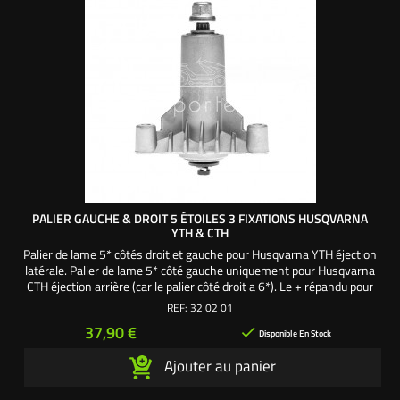
PALIER GAUCHE & DROIT 5 ÉTOILES 3 FIXATIONS HUSQVARNA
YTH & CTH
Palier de lame 5* côtés droit et gauche pour Husqvarna YTH éjection
latérale. Palier de lame 5* côté gauche uniquement pour Husqvarna
CTH éjection arrière (car le palier côté droit a 6*). Le + répandu pour
carter de coupe 36"/ 92 cm - 38"/ 97 cm - 42"/107 cm. Utilisez 3
REF:
32 02 01
vis autoforeuses de fixation palier aux côtes US 5/16". Livré complet
Prix
37,90 €

avec : - 1...
Disponible En Stock
Ajouter au panier