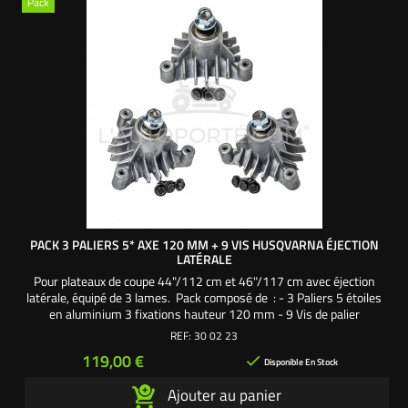
Pack
PACK 3 PALIERS 5* AXE 120 MM + 9 VIS HUSQVARNA ÉJECTION
LATÉRALE
Pour plateaux de coupe 44"/112 cm et 46"/117 cm avec éjection
latérale, équipé de 3 lames. Pack composé de : - 3 Paliers 5 étoiles
en aluminium 3 fixations hauteur 120 mm - 9 Vis de palier
autoforeuses - 3 Vis et rondelles de lame Une création exclusive
REF:
30 02 23
L'autoporté.com ®
Prix
119,00 €

Disponible En Stock
Ajouter au panier