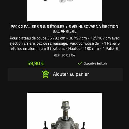
PACK 2 PALIERS 5 & 6 ÉTOILES + 6 VIS HUSQVARNA ÉJECTION
BAC ARRIÈRE
Pour plateau de coupe 36"/92 cm - 38"/97 cm - 42"/107 cm avec
éjection arrière, bac de ramassage. Pack composé de : - 1 Palier 5
étoiles en aluminium 3 fixations - Hauteur : 180 mm - 1 Palier 6
étoiles en aluminium 3 fixations - Hauteur : 180 mm - 2 Écrous de
REF:
30 02 04
palier.- 2 Rondelles de palier. - 1 Vis de lame 32 mm pas à droite. - 1
Prix
59,90 €

Vis de lame 32 mm pas...
Disponible En Stock
Ajouter au panier