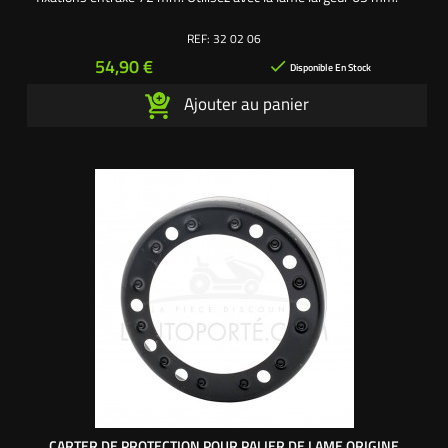
REF:
32 02 06
Prix
54,90 €

Disponible En Stock
Ajouter au panier
CARTER DE PROTECTION POUR PALIER DE LAME ORIGINE