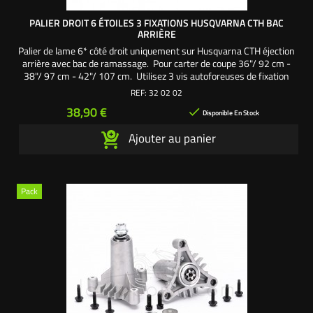
PALIER DROIT 6 ÉTOILES 3 FIXATIONS HUSQVARNA CTH BAC
ARRIÈRE
Palier de lame 6* côté droit uniquement sur Husqvarna CTH éjection
arrière avec bac de ramassage. Pour carter de coupe 36"/ 92 cm -
38"/ 97 cm - 42"/ 107 cm. Utilisez 3 vis autoforeuses de fixation
palier aux côtes US 5/16". Livré complet avec : - 1 axe 180 mm avec
REF:
32 02 02
empreinte de la lame en forme d'étoile 6 pointes. - 1 corps palier
Prix
38,90 €

aluminium : 140 mm...
Disponible En Stock
Ajouter au panier
Pack