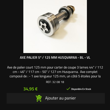
AXE PALIER 5* / 125 MM HUSQVARNA - BL - VL
Axe de palier court 125 mm pour carter de coupe 3 lames 44" / 112
cm - 46" / 117 cm - 50" / 127 cm Husqvarna. Axe complet
composé de : - 1 axe longueur 125 mm, un côté 5 étoiles pour la
fixation lame et un côté 12 cannelures pour la fixation poulie de
REF:
32 08 18
palier - 1 roulement 6203 2RS - 1 roulement 6204 2RS - 1
Prix
34,95 €

écrou frein axe de palier - 1 vis de lame pas à...
Disponible En Stock
Ajouter au panier