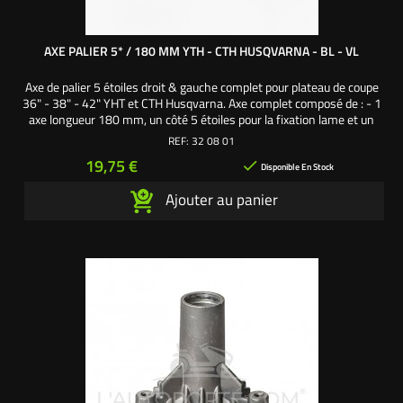
AXE PALIER 5* / 180 MM YTH - CTH HUSQVARNA - BL - VL
Axe de palier 5 étoiles droit & gauche complet pour plateau de coupe
36" - 38" - 42" YHT et CTH Husqvarna. Axe complet composé de : - 1
axe longueur 180 mm, un côté 5 étoiles pour la fixation lame et un
côté 12 cannelures pour la fixation poulie de palier - 1
REF:
32 08 01
roulement 6203 2RS - 1 roulement 6204 2RS - 1 écrou frein pour
Prix
19,75 €

axe de palier - 1 vis de lame pas...
Disponible En Stock
Ajouter au panier