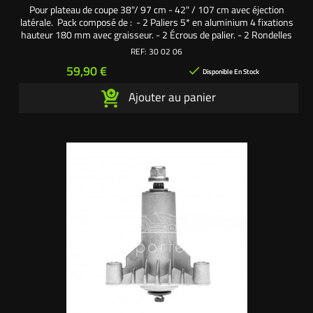
Pour plateau de coupe 38"/ 97 cm - 42" / 107 cm avec éjection
latérale. Pack composé de : - 2 Paliers 5* en aluminium 4 fixations
hauteur 180 mm avec graisseur. - 2 Écrous de palier. - 2 Rondelles
de palier. - 2 Vis de lame 7/16". - 2 Rondelles épaisses. - 8 Vis
REF:
30 02 06
autoforeuses fixation palier sur carter de coupe. Une création
Prix
59,90 €

exclusive L'autoporté.com ®
Disponible En Stock
Ajouter au panier