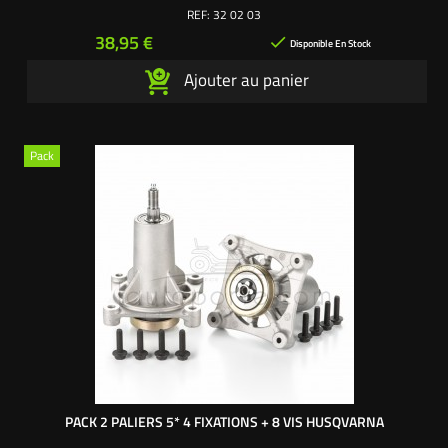
empreinte de la lame en forme d'étoile 5 pointes. - 1 corps palier
REF:
32 02 03
aluminium : 143 mm de haut, entraxe 4 fixations 100 mm. - 1 Vis &
Prix
38,95 €

Rondelle de lame...
Disponible En Stock
Ajouter au panier
Pack
PACK 2 PALIERS 5* 4 FIXATIONS + 8 VIS HUSQVARNA