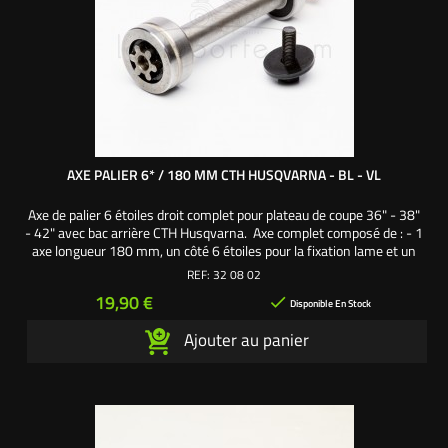
AXE PALIER 6* / 180 MM CTH HUSQVARNA - BL - VL
Axe de palier 6 étoiles droit complet pour plateau de coupe 36" - 38"
- 42" avec bac arrière CTH Husqvarna. Axe complet composé de : - 1
axe longueur 180 mm, un côté 6 étoiles pour la fixation lame et un
côté 12 cannelures pour la fixation poulie de palier - 1 roulement
REF:
32 08 02
6203 2RS - 1 roulement 6204 2RS - 1 écrou frein de palier - 1 vis
Prix
19,90 €

de lame pas à...
Disponible En Stock
Ajouter au panier