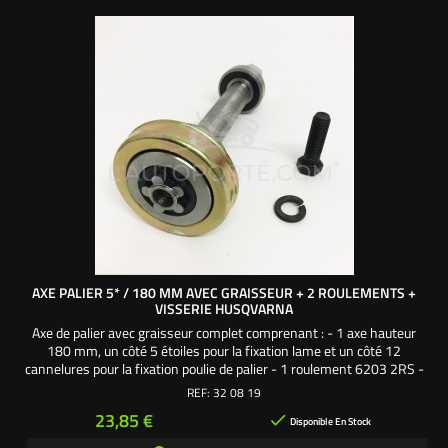
AXE PALIER 5* / 180 MM AVEC GRAISSEUR + 2 ROULEMENTS +
VISSERIE HUSQVARNA
Axe de palier avec graisseur complet comprenant : - 1 axe hauteur
180 mm, un côté 5 étoiles pour la fixation lame et un côté 12
cannelures pour la fixation poulie de palier - 1 roulement 6203 2RS -
1 roulement 6204 2RS - 1 écrou axe palier - 1 vis de lame 7/16" - 1
REF:
32 08 19
rondelle frein 7/16"Axe pour les paliers 4 fixations gauche & droit
Prix
23,85 €

des autoportées à...
Disponible En Stock