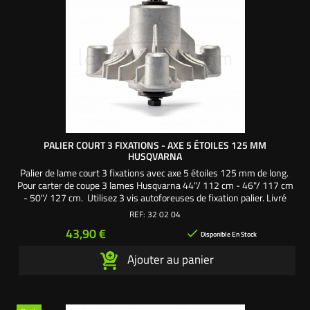
PALIER COURT 3 FIXATIONS - AXE 5 ÉTOILES 125 MM
HUSQVARNA
Palier de lame court 3 fixations avec axe 5 étoiles 125 mm de long.
Pour carter de coupe 3 lames Husqvarna 44"/ 112 cm - 46"/ 117 cm
- 50"/ 127 cm. Utilisez 3 vis autoforeuses de fixation palier. Livré
avec : - 1 axe 125 mm avec empreinte de la lame en forme d'étoile 5
REF:
32 02 04
pointes. - 1 corps palier aluminium : 85 mm de haut, entraxe 3
Prix
43,90 €

fixations 123 mm. -...
Disponible En Stock
Ajouter au panier