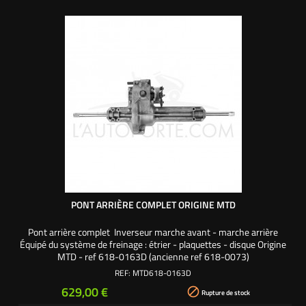
PONT ARRIÈRE COMPLET ORIGINE MTD
Pont arrière complet Inverseur marche avant - marche arrière
Équipé du système de freinage : étrier - plaquettes - disque Origine
MTD - ref 618-0163D (ancienne ref 618-0073)
REF:
MTD618-0163D
Prix
629,00 €

Rupture de stock