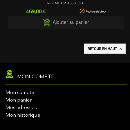
REF:
MTD 618 050 56B
Prix
469,00 €

Rupture de stock
Ajouter au panier
RETOUR EN HAUT

MON COMPTE
Mon compte
Mon panier
Mes adresses
Mon historique