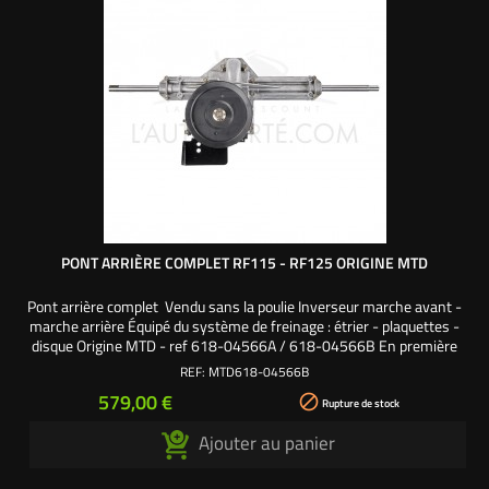
PONT ARRIÈRE COMPLET RF115 - RF125 ORIGINE MTD
Pont arrière complet Vendu sans la poulie Inverseur marche avant -
marche arrière Équipé du système de freinage : étrier - plaquettes -
disque Origine MTD - ref 618-04566A / 618-04566B En première
monte sur les tracteurs tondeuses autoportées MTD RF115 -
REF:
MTD618-04566B
RF125
Prix
579,00 €

Rupture de stock
Ajouter au panier