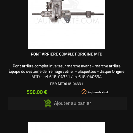
PONT ARRIÈRE COMPLET ORIGINE MTD
Pont arrière complet Inverseur marche avant - marche arrière
Équipé du système de freinage : étrier - plaquettes - disque Origine
MTD - ref 618-04331 / ex 618-04065A
REF:
MTD618-04331
Prix
598,00 €

Rupture de stock
Ajouter au panier