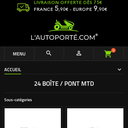
LIVRAISON OFFERTE DÈS 75€
5
9
FRANCE
,
90
€ - EUROPE
,90€
0


MENU
ACCUEIL
24 BOÎTE / PONT MTD
Sous-catégories