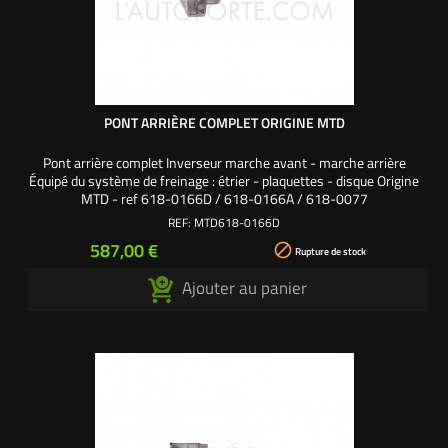
PONT ARRIÈRE COMPLET ORIGINE MTD
Pont arrière complet Inverseur marche avant - marche arrière
Équipé du système de freinage : étrier - plaquettes - disque Origine
MTD - ref 618-0166D / 618-0166A / 618-0077
REF:
MTD618-0166D
Prix
587,00 €

Rupture de stock
Ajouter au panier