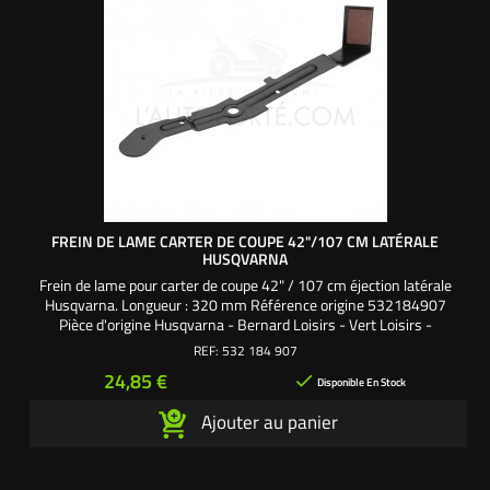
FREIN DE LAME CARTER DE COUPE 42"/107 CM LATÉRALE
HUSQVARNA
Frein de lame pour carter de coupe 42" / 107 cm éjection latérale
Husqvarna. Longueur : 320 mm Référence origine 532184907
Pièce d'origine Husqvarna - Bernard Loisirs - Vert Loisirs -
Craftsman - Jonsered - AYP - Best Green - Electrolux
REF:
532 184 907
Prix
24,85 €

Disponible En Stock
Ajouter au panier