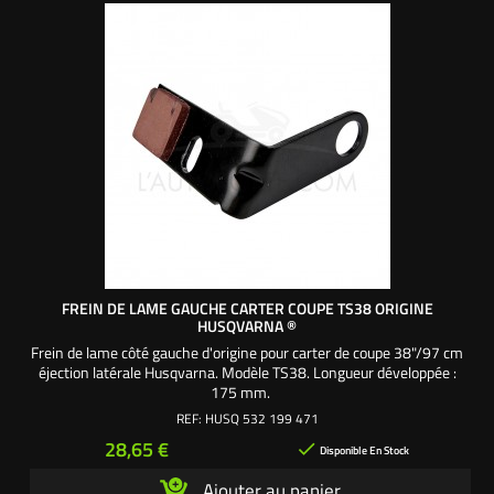
FREIN DE LAME GAUCHE CARTER COUPE TS38 ORIGINE
HUSQVARNA ®
Frein de lame côté gauche d'origine pour carter de coupe 38"/97 cm
éjection latérale Husqvarna. Modèle TS38. Longueur développée :
175 mm.
REF:
HUSQ 532 199 471
Prix
28,65 €

Disponible En Stock
Ajouter au panier