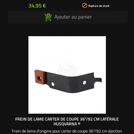
Prix
34,95 €

Rupture de stock
Ajouter au panier
FREIN DE LAME CARTER DE COUPE 36"/92 CM LATÉRALE
HUSQVARNA ®
Frein de lame d'origine pour carter de coupe 36"/92 cm éjection