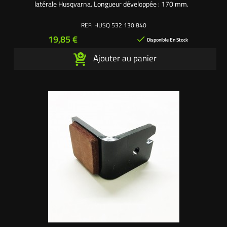
latérale Husqvarna. Longueur développée : 170 mm.
REF:
HUSQ 532 130 840
Prix
19,85 €

Disponible En Stock
Ajouter au panier