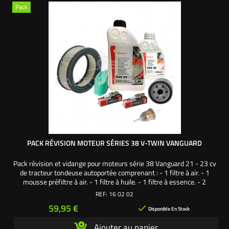
Pack
PACK RÉVISION MOTEUR SÉRIES 38 V-TWIN VANGUARD
Pack révision et vidange pour moteurs série 38 Vanguard 21 - 23 cv
de tracteur tondeuse autoportée comprenant : - 1 filtre à air. - 1
mousse préfiltre à air. - 1 filtre à huile. - 1 filtre à essence. - 2
bougies culot long. - 2 litres d'huile moteur SAE30. Une création
REF:
16 02 02
exclusive L'autoporté.com ®
Prix
59,95 €

Disponible En Stock
Ajouter au panier