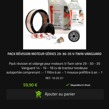
PACK RÉVISION MOTEUR SÉRIES 29-30-35 V-TWIN VANGUARD
Pack révision et vidange pour moteurs V-Twin série 29 - 30 - 35
Vanguard 14 - 16 - 18 cv de tracteur tondeuse
autoportée comprenant : - 1 filtre à air. - 1 mousse préfiltre à air. - 1
filtre à huile. - 1 filtre à essence. - 2 bougies culot long. - 2 litres
REF:
16 02 01
d'huile moteur SAE30. Une création exclusive L'autoporté.com ®
Prix
59,90 €

Disponible En Stock
Ajouter au panier