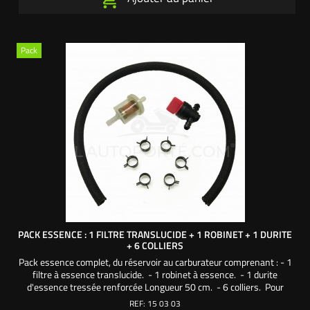
Pack
PACK ESSENCE : 1 FILTRE TRANSLUCIDE + 1 ROBINET + 1 DURITE
+ 6 COLLIERS
Pack essence complet, du réservoir au carburateur comprenant : - 1
filtre à essence translucide. - 1 robinet à essence. - 1 durite
d'essence tressée renforcée Longueur 50 cm. - 6 colliers. Pour
tracteurs tondeuses autoportées Une création exclusive
REF:
15 03 03