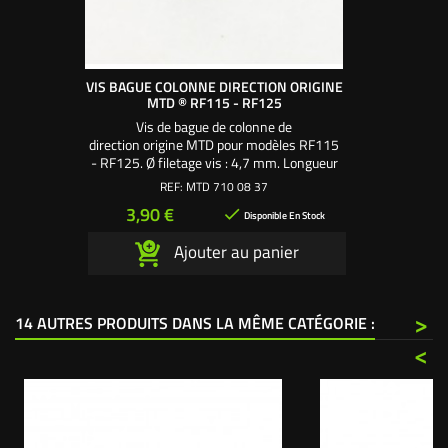
VIS BAGUE COLONNE DIRECTION ORIGINE
MTD ® RF115 - RF125
Vis de bague de colonne de
direction origine MTD pour modèles RF115
- RF125. Ø filetage vis : 4,7 mm. Longueur
filetage : 13 mm. Se monte sur colonne de
REF:
MTD 710 08 37
direction MTD 741-0587
Prix
3,90 €

Disponible En Stock
Ajouter au panier
>
14 AUTRES PRODUITS DANS LA MÊME CATÉGORIE :
<