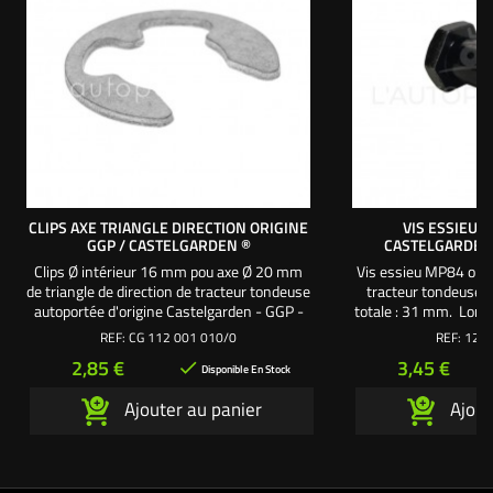
CLIPS AXE TRIANGLE DIRECTION ORIGINE
VIS ESSIEU 
GGP / CASTELGARDEN ®
CASTELGARDEN
Clips Ø intérieur 16 mm pou axe Ø 20 mm
Vis essieu MP84 orig
de triangle de direction de tracteur tondeuse
tracteur tondeuse 
autoportée d'origine Castelgarden - GGP -
totale : 31 mm. Long
Honda - Alpina - Viking - Stiga Référence
Ø filetage : 8 mm.
REF:
CG 112 001 010/0
REF:
125 
origine = 112001010/0
12551
Prix
Prix
2,85 €
3,45 €

Disponible En Stock
Ajouter au panier
Ajout