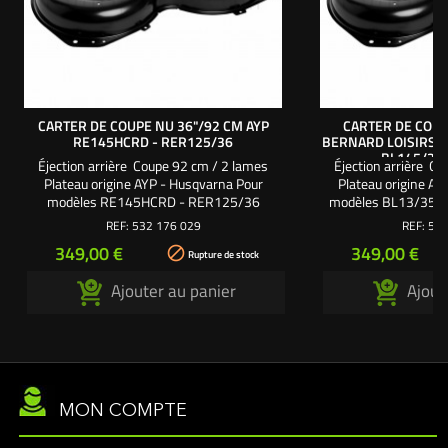
CARTER DE COUPE NU 36"/92 CM AYP
CARTER DE COUP
RE145HCRD - RER125/36
BERNARD LOISIRS B
BL145/36 
Éjection arrière Coupe 92 cm / 2 lames
Éjection arrière C
Plateau origine AYP - Husqvarna Pour
Plateau origine A
modèles RE145HCRD - RER125/36
modèles BL13/35 R
Références origine : 532176029 -
BL145/36 RBH
REF:
532 176 029
REF:
532
532165552 - 532400108 - 176029 -
Références origine
Prix
Prix
349,00 €
349,00 €

165552 - 400108
400108 - 532176
Rupture de stock
5324
Ajouter au panier
Ajout
MON COMPTE