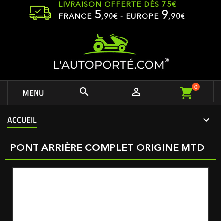
LIVRAISON OFFERTE DÈS 75€
5
9
FRANCE
,
90
€ - EUROPE
,90€
0


MENU
ACCUEIL
PONT ARRIÈRE COMPLET ORIGINE MTD