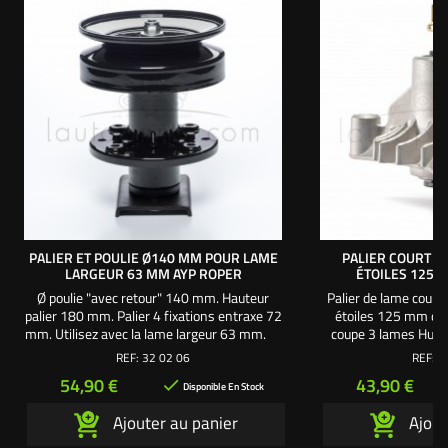
PALIER ET POULIE Ø140 MM POUR LAME
PALIER COURT 3 
LARGEUR 63 MM AYP ROPER
ÉTOILES 125
Ø poulie "avec retour" 140 mm. Hauteur
Palier de lame court 
palier 180 mm. Palier 4 fixations entraxe 72
étoiles 125 mm de 
mm. Utilisez avec la lame largeur 63 mm.
coupe 3 lames Husq
46"/ 117 cm - 50"/ 1
REF:
32 02 06
REF:
3
autoforeuses de fixatio
Prix
Prix
54,90 €
43,90 €

1 axe 125 mm avec 
Disponible En Stock
en forme d'étoile 5 po
Ajouter au panier
Ajout
aluminium : 85 mm
fixations 