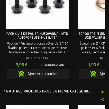
PACK 4 VIS DE PALIER HUSQVARNA - MTD
ÉCROU FREIN ØINT 
AUTOFOREUSE Ø US 5/16"
AXE PALIER 5*
Pack de 4 Vis autoforeuses côtes US 5/16"
Écrou frein Ø 1/2" :
fixation palier sur carter de coupe tracteur
palier 5 et 6 étoil
tondeuse autoportée Husqvarna - MTD.
Loisirs, Vert Loisir
Ø 5/16" = 7,94 mm. Longueur : 1" 1/4 =
autoportée. Cet écro
REF:
32 09 01 X4
REF:
3
31,75 mm. Pack de 4 vis pour palier axe
Husq
Prix
Prix
3,95 €
1,90 €

5* Husqvarna : 320203 Pack de 4 vis pour
Disponible En Stock
paliers MTD : 320403 - 320405
Ajouter au panier
Ajout
>
16 AUTRES PRODUITS DANS LA MÊME CATÉGORIE :
<