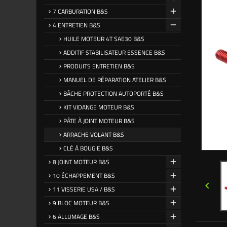
7 CARBURATION B&S
4 ENTRETIEN B&S
HUILE MOTEUR 4T SAE30 B&S
ADDITIF STABILISATEUR ESSENCE B&S
PRODUITS ENTRETIEN B&S
MANUEL DE RÉPARATION ATELIER B&S
BÂCHE PROTECTION AUTOPORTÉ B&S
KIT VIDANGE MOTEUR B&S
PÂTE À JOINT MOTEUR B&S
ARRACHE VOLANT B&S
CLÉ À BOUGIE B&S
8 JOINT MOTEUR B&S
10 ÉCHAPPEMENT B&S

11 VISSERIE USA / B&S
9 BLOC MOTEUR B&S
6 ALLUMAGE B&S