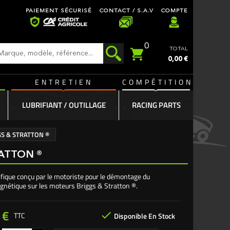
PAIEMENT SÉCURISÉ
CONTACT / S.A.V
COMPTE
0
TOTAL
0,00 €
ENTRETIEN
COMPÉTITION
LUBRIFIANT / OUTILLAGE
RACING PARTS
S & STRATTON ®
ATTON ®
ifique conçu par le motoriste pour le démontage du
gnétique sur les moteurs Briggs & Stratton ®.
 €

TTC
Disponible En Stock