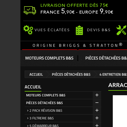
LIVRAISON OFFERTE DÈS 75€
5
9
FRANCE
,
90
€ - EUROPE
,90€
VUES ÉCLATÉES
DEVIS B&S
®
ORIGINE BRIGGS & STRATTON
MOTEURS COMPLETS B&S
PIÈCES DÉTACHÉES B&
ACCUEIL
PIÈCES DÉTACHÉES B&S
4 ENTRETIEN B&
ARRAC
ACCUEIL
MOTEURS COMPLETS B&S
PIÈCES DÉTACHÉES B&S
2 PACK RÉVISION B&S
3 FILTRERIE B&S
5 DÉMARREUR B&S