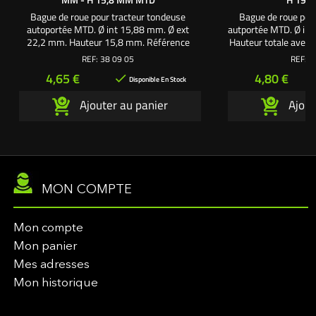
Bague de roue pour tracteur tondeuse
Bague de roue pou
autoportée MTD. Ø int 15,88 mm. Ø ext
autportée MTD. Ø in
22,2 mm. Hauteur 15,8 mm. Référence
Hauteur totale avec
origine : 7480225 / 748- 0225.
épaulement 31 mm. 
REF:
38 09 05
REF:
3
mm. Référence orig
Prix
Prix
4,65 €
4,80 €

02
Disponible En Stock
Ajouter au panier
Ajout
MON COMPTE
Mon compte
Mon panier
Mes adresses
Mon historique