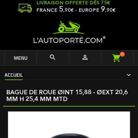
LIVRAISON OFFERTE DÈS 75€
5
9
FRANCE
,
90
€ - EUROPE
,90€
0


MENU
ACCUEIL
BAGUE DE ROUE ØINT 15,88 - ØEXT 20,6
MM H 25,4 MM MTD