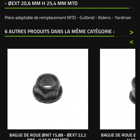
- ØEXT 20,6 MM H 25,4 MM MTD
Pièce adaptable de remplacement MTD - Gutbrod - Bolens - Yardman
>
6 AUTRES PRODUITS DANS LA MÊME CATÉGORIE :
<
BAGUE DE ROUE ØINT 15,88 - ØEXT 22,2
BAGUE DE ROUE ØIN
MM - H 15,8 MM MTD
H 19 