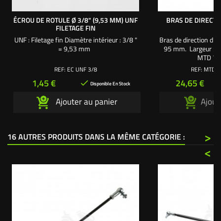
ÉCROU DE ROTULE Ø 3/8" (9,53 MM) UNF
BRAS DE DIRECTI
FILETAGE FIN
UNF : Filetage fin Diamètre intérieur : 3/8 "
Bras de direction d'o
= 9,53 mm
95 mm. Largeur : 30
MTD 7
REF:
EC UNF 3/8
REF:
MTD 7
Prix
Prix
1,45 €
24,65 €

Disponible En Stock
Ajouter au panier
Ajout
>
16 AUTRES PRODUITS DANS LA MÊME CATÉGORIE :
<