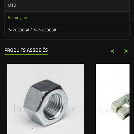
MTD
Ref origine
74705385A / 747-05385A
<
>
PRODUITS ASSOCIÉS