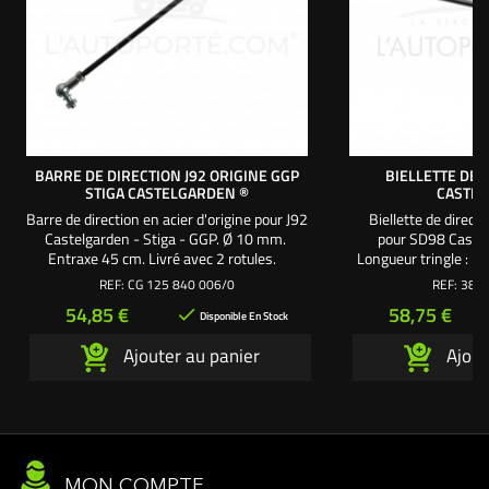
BARRE DE DIRECTION J92 ORIGINE GGP
BIELLETTE DE 
STIGA CASTELGARDEN ®
CASTE
Barre de direction en acier d'origine pour J92
Biellette de directi
Castelgarden - Stiga - GGP. Ø 10 mm.
pour SD98 Caste
Entraxe 45 cm. Livré avec 2 rotules.
Longueur tringle : 55
58,5 cm. Livré avec 
REF:
CG 125 840 006/0
REF:
382 
écrous frein Ø 10 m
Prix
Prix
54,85 €
58,75 €

le bras de dire
Disponible En Stock
Ajouter au panier
Ajout
MON COMPTE