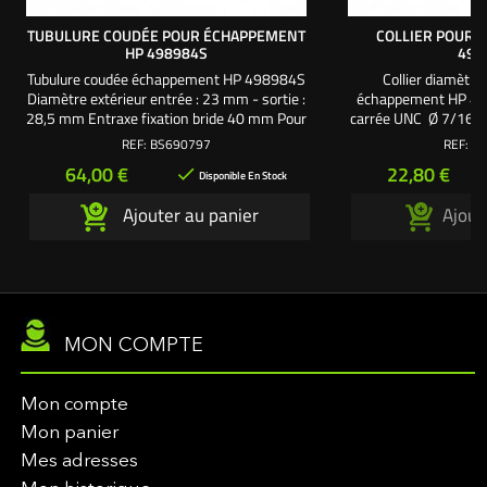
TUBULURE COUDÉE POUR ÉCHAPPEMENT
COLLIER POUR 
HP 498984S
498
Tubulure coudée échappement HP 498984S
Collier diamètr
Diamètre extérieur entrée : 23 mm - sortie :
échappement HP 498
28,5 mm Entraxe fixation bride 40 mm Pour
carrée UNC Ø 7/16" L
séries 19 - 23 - 25 - 28 - 29 HP
bombée + écrou 7/16
REF:
BS690797
REF:
BS
- 25 - 2
Prix
Prix
64,00 €
22,80 €

Disponible En Stock
Ajouter au panier
Ajout
MON COMPTE
Mon compte
Mon panier
Mes adresses