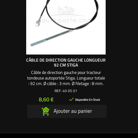
CÂBLE DE DIRECTION GAUCHE LONGUEUR
92 CM STIGA
Câble de direction gauche pour tracteur
tondeuse autoportée Stiga. Longueur totale
: 92 cm. Ø câble : 3 mm. Ø filetage : 8 mm.
Longueur filetage : 4 cm.
REF:
40 05 01
Prix
8,60 €

Disponible En Stock
Ajouter au panier