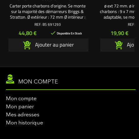
Carter porte charbons d'origine. Se monte
ø ext 72 mm. ø int
sur la majorité des démarreurs Briggs &
charbons : 9 x 7 mm.
Stratton. Ø extérieur : 72 mm Ø intérieur :
adaptable, se monte
29 mm Section des charbons : 9 x 7 mm
démarreurs Bri
REF:
BS 691293
REF:
1
Prix
Prix
44,80 €
19,90 €

Disponible En Stock
Ajouter au panier
Ajout
MON COMPTE
Mon compte
Mon panier
Mes adresses
Mon historique