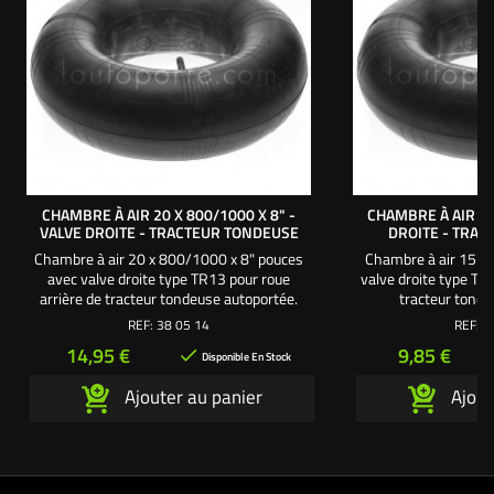
CHAMBRE À AIR 20 X 800/1000 X 8" -
CHAMBRE À AIR 15 
VALVE DROITE - TRACTEUR TONDEUSE
DROITE - TRA
Chambre à air 20 x 800/1000 x 8" pouces
Chambre à air 15 x 
avec valve droite type TR13 pour roue
valve droite type TR
arrière de tracteur tondeuse autoportée.
tracteur tonde
REF:
38 05 14
REF:
3
Prix
Prix
14,95 €
9,85 €

Disponible En Stock
Ajouter au panier
Ajout