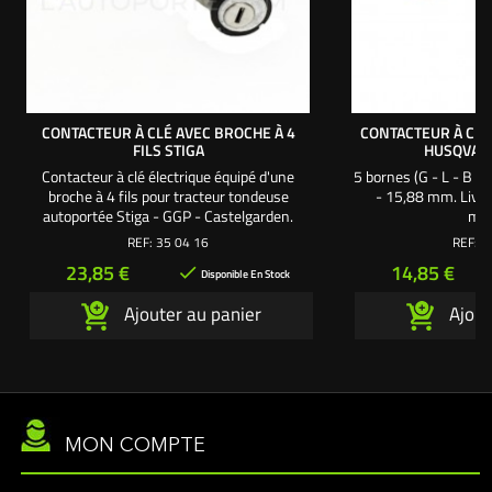
CONTACTEUR À CLÉ AVEC BROCHE À 4
CONTACTEUR À CLÉ
FILS STIGA
HUSQVAR
Contacteur à clé électrique équipé d'une
5 bornes (G - L - B - M
broche à 4 fils pour tracteur tondeuse
- 15,88 mm. Livré
autoportée Stiga - GGP - Castelgarden.
mod
Utilisez avec la clé 350304 ou 350305
REF:
35 04 16
REF:
3
Prix
Prix
23,85 €
14,85 €

Disponible En Stock
Ajouter au panier
Ajout
MON COMPTE