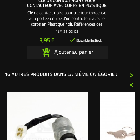
CLÉ DE CONTACT NOIRE POUR
CONTACTEUR AVEC CORPS EN PLASTIQUE
Clé de contact noire pour tracteur tondeuse
autoportée équipé d'un contacteur avec le
corps en Plastique noir. Références des
contacteurs équipés de cette clé : 350407 -
REF:
35 03 03
350408 - 350414 - 350415
Prix
3,95 €

Disponible En Stock
Ajouter au panier
>
16 AUTRES PRODUITS DANS LA MÊME CATÉGORIE :
<