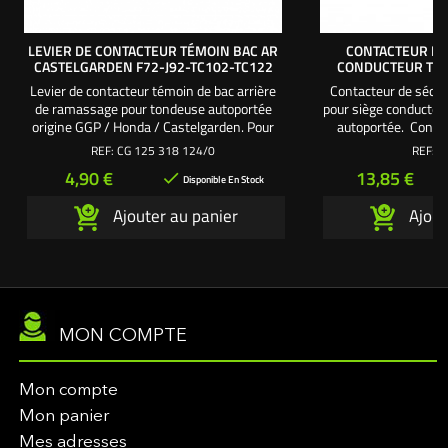
LEVIER DE CONTACTEUR TÉMOIN BAC AR
CONTACTEUR DE
CASTELGARDEN F72-J92-TC102-TC122
CONDUCTEUR TR
Levier de contacteur témoin de bac arrière
Contacteur de sécuri
de ramassage pour tondeuse autoportée
pour siège conducteu
origine GGP / Honda / Castelgarden. Pour
autoportée. Conta
modèles F72 - J92 - TC102 - TC122.
Fixation
REF:
CG 125 318 124/0
REF:
3
Référence origine : 125318124/0.
Prix
Prix
4,90 €
13,85 €

Disponible En Stock
Ajouter au panier
Ajout
MON COMPTE
Mon compte
Mon panier
Mes adresses