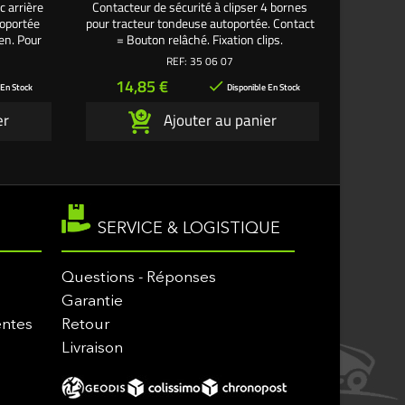
c arrière
Contacteur de sécurité à clipser 4 bornes
Contact
oportée
pour tracteur tondeuse autoportée. Contact
arrière
en. Pour
= Bouton relâché. Fixation clips.
autopor
TC122.
REF:
35 06 07
24/0.
Prix
Pri
14,85 €
19

 En Stock
Disponible En Stock
er
Ajouter au panier
SERVICE & LOGISTIQUE
Questions - Réponses
Garantie
entes
Retour
Livraison