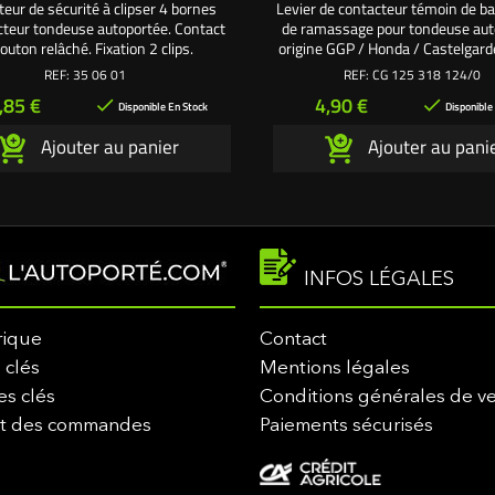
eur de sécurité à clipser 4 bornes
Levier de contacteur témoin de ba
cteur tondeuse autoportée. Contact
de ramassage pour tondeuse aut
outon relâché. Fixation 2 clips.
origine GGP / Honda / Castelgard
modèles F72 - J92 - TC102 - 
REF:
35 06 01
REF:
CG 125 318 124/0
Référence origine : 1253181
rix
Prix
,85 €
4,90 €


Disponible En Stock
Disponible
Ajouter au panier
Ajouter au pani
INFOS LÉGALES
rique
Contact
 clés
Mentions légales
es clés
Conditions générales de v
it des commandes
Paiements sécurisés