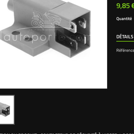
9,85 
Quantité
DÉTAILS
Référenc