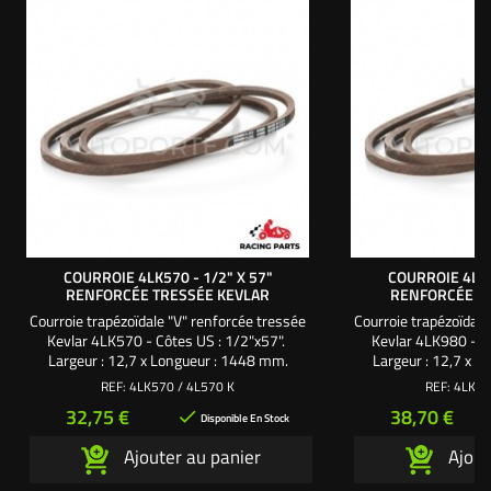
COURROIE 4LK570 - 1/2" X 57"
COURROIE 4LK9
RENFORCÉE TRESSÉE KEVLAR
RENFORCÉE T
Courroie trapézoïdale "V" renforcée tressée
Courroie trapézoïdale
Kevlar 4LK570 - Côtes US : 1/2"x57".
Kevlar 4LK980 - C
Largeur : 12,7 x Longueur : 1448 mm.
Largeur : 12,7 x 
Professionnel motoculture parcs et jardins :
Professionnel motocul
REF:
4LK570 / 4L570 K
REF:
4LK98
Pour un usage intensif, optez pour une
Pour un usage inte
Prix
Prix
32,75 €
38,70 €

courroie de qualité supérieure, renforcée et
courroie de qualité s
Disponible En Stock
tressée en kevlar. Nos courroies de
tressée en kevlar
Ajouter au panier
Ajout
transmission en kevlar sont utilisées par de
transmission en kevla
nombreux Teams et pilotes...
nombreux Team