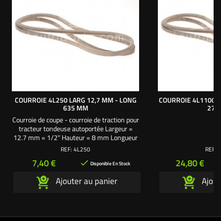
COURROIE 4L250 LARG 12,7 MM - LONG
COURROIE 4L1100 L
635 MM
279
Courroie de coupe - courroie de traction pour
tracteur tondeuse autoportée Largeur =
12.7 mm = 1/2" Hauteur = 8 mm Longueur
extérieure : La = 635 mm = 25" Longueur
REF:
4L250
REF:
primitive : Ld = 621 mm Longueur intérieure
Prix
Prix
7,40 €
24,80 €

: Li = 585 mm La longueur d’une courroie
Disponible En Stock
correspond à sa circonférence. La mesure
Ajouter au panier
Ajout
se prend sur la totalité de son contour.