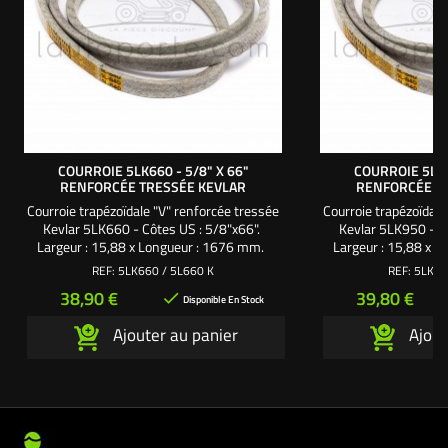
COURROIE 5LK660 - 5/8" X 66"
COURROIE 5LK9
RENFORCÉE TRESSÉE KEVLAR
RENFORCÉE T
Courroie trapézoïdale "V" renforcée tressée
Courroie trapézoïdale
Kevlar 5LK660 - Côtes US : 5/8"x66".
Kevlar 5LK950 - C
Largeur : 15,88 x Longueur : 1676 mm.
Largeur : 15,88 x 
Professionnel motoculture parcs et jardins :
Professionnel motocul
REF:
5LK660 / 5L660 K
REF:
5LK95
Pour un usage intensif, optez pour une
Pour un usage inte
Prix
Prix
38,90 €
39,80 €

courroie de qualité supérieure, renforcée et
courroie de qualité s
Disponible En Stock
tressée en kevlar.
tressée 
Ajouter au panier
Ajout