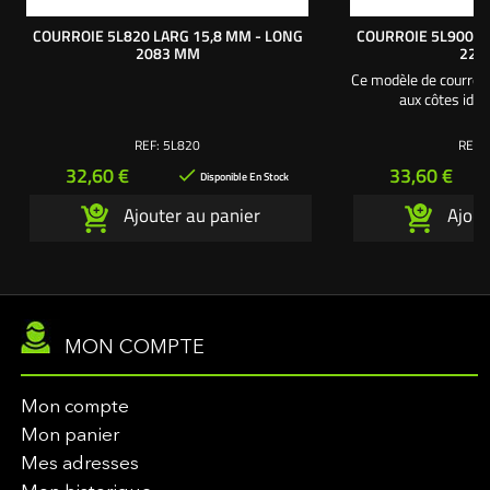
COURROIE 5L820 LARG 15,8 MM - LONG
COURROIE 5L900 L
2083 MM
228
Ce modèle de courroie
aux côtes ide
REF:
5L820
REF:
Prix
Prix
32,60 €
33,60 €

Disponible En Stock
Ajouter au panier
Ajout
MON COMPTE
Mon compte
Mon panier
Mes adresses