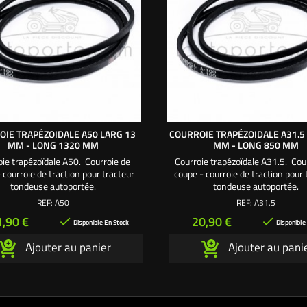
IE TRAPÉZOIDALE A50 LARG 13
COURROIE TRAPÉZOIDALE A31.5
MM - LONG 1320 MM
MM - LONG 850 MM
oie trapézoïdale A50. Courroie de
Courroie trapézoïdale A31.5. Cou
 courroie de traction pour tracteur
coupe - courroie de traction pour 
tondeuse autoportée.
tondeuse autoportée.
REF:
A50
REF:
A31.5
ix
Prix
1,90 €
20,90 €


Disponible En Stock
Disponible
Ajouter au panier
Ajouter au pani