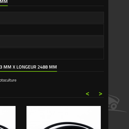
3 MM
 13 MM X LONGEUR 2488 MM
otoculture
<
>