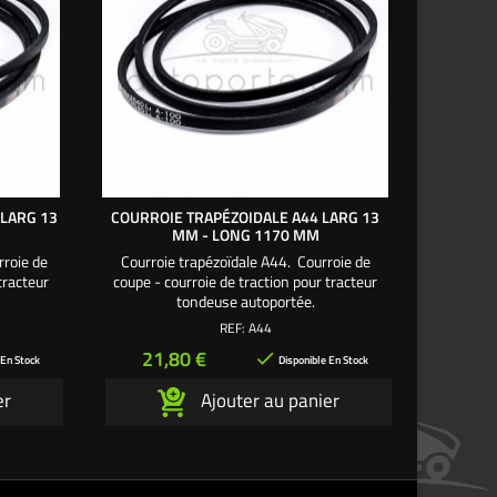
 LARG 13
COURROIE TRAPÉZOIDALE A44 LARG 13
COURROIE
MM - LONG 1170 MM
13
rroie de
Courroie trapézoïdale A44. Courroie de
Courroi
tracteur
coupe - courroie de traction pour tracteur
coupe - 
tondeuse autoportée.
REF:
A44
Prix
Pri
21,80 €
21

 En Stock
Disponible En Stock
er
Ajouter au panier