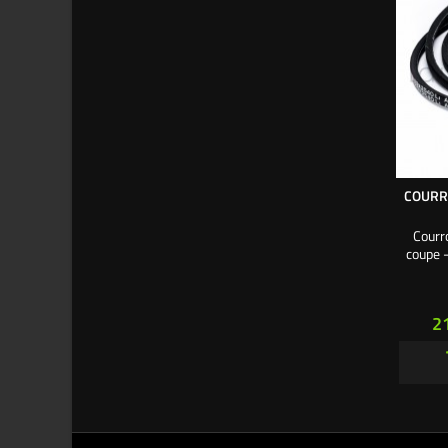
COURRO
Courr
coupe -
Pr
2