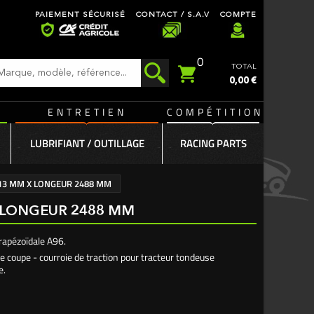
PAIEMENT SÉCURISÉ
CONTACT / S.A.V
COMPTE
0
TOTAL
0,00 €
ENTRETIEN
COMPÉTITION
LUBRIFIANT / OUTILLAGE
RACING PARTS
 13 MM X LONGEUR 2488 MM
X LONGEUR 2488 MM
trapézoïdale A96.
e coupe - courroie de traction pour tracteur tondeuse
e.