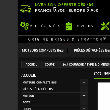
LIVRAISON OFFERTE DÈS 75€
5
9
FRANCE
,
90
€ - EUROPE
,90€
VUES ÉCLATÉES
DEVIS B&S
®
ORIGINE BRIGGS & STRATTON
MOTEURS COMPLETS B&S
PIÈCES DÉTACHÉES B&
ACCUEIL
COUPE
34.1 COURROIE / TYPE & DIMENS
COURR
ACCUEIL
MOTEURS COMPLETS B&S
PIÈCES DÉTACHÉES B&S
MOTEUR
BOÎTE
COUPE