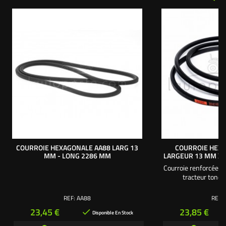
COURROIE HEXAGONALE AA88 LARG 13
COURROIE HEXA
MM - LONG 2286 MM
LARGEUR 13 MM X
Courroie renforcée 
tracteur tonde
REF:
AA88
REF:
Prix
Prix
23,45 €
23,85 €

Disponible En Stock