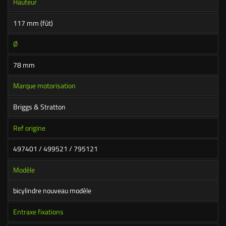
Hauteur
117 mm (fût)
Ø
78 mm
Marque motorisation
Briggs & Stratton
Ref origine
497401 / 499521 / 795121
Modèle
bicylindre nouveau modèle
Entraxe fixations