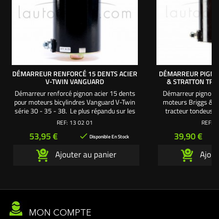
DÉMARREUR RENFORCÉ 15 DENTS ACIER
DÉMARREUR PIGNO
V-TWIN VANGUARD
& STRATTON TR
Démarreur renforcé pignon acier 15 dents
Démarreur pignon 1
pour moteurs bicylindres Vanguard V-Twin
moteurs Briggs & S
série 30 - 35 - 38. Le plus répandu sur les
tracteur tondeuse 
tracteurs tondeuses autoportées V-Twin 14
répandu sur les mo
REF:
13 02 01
REF:
1
- 16 - 18 - 21 - 23 cv. Fixations 2 vis /
10,5 - 11 - 11,5 -
Prix
Prix
53,95 €
39,90 €

entraxe 58 mm.
Hauteur du fût (parti
Disponible En Stock
Fixations 2 vi
Ajouter au panier
Ajout
MON COMPTE