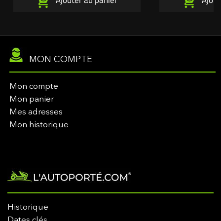
Ajouter au panier
Ajout
MON COMPTE
Mon compte
Mon panier
Mes adresses
Mon historique
Historique
Dates clés