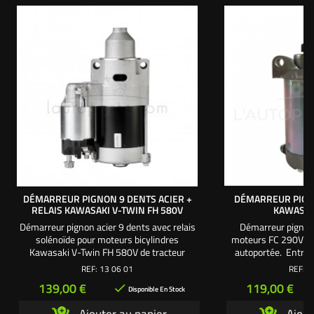
DÉMARREUR PIGNON 9 DENTS ACIER +
DÉMARREUR PIGN
RELAIS KAWASAKI V-TWIN FH 580V
KAWASAK
Démarreur pignon acier 9 dents avec relais
Démarreur pignon 
solénoïde pour moteurs bicylindres
moteurs FC 290V K
Kawasaki V-Twin FH 580V de tracteur
autoportée. Entrax
tondeuse autoportée. Entraxe fixations : 68
Hauteur du fût (parti
REF:
13 06 01
REF:
1
mm Hauteur du fût (partie noire) : 60 mm
80 mm Hauteur 
Prix
Prix
139,00 €
119,00 €

Hauteur corps : 150 mm Hauteur totale :
Disponible En Stock
210 mm