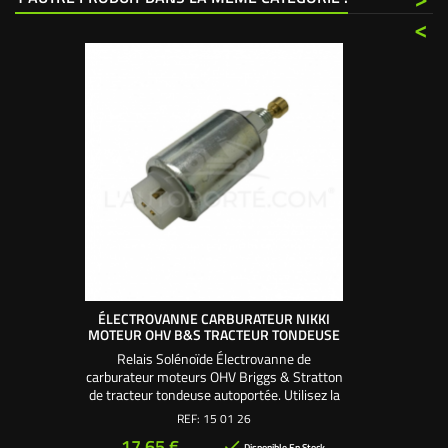
<
ÉLECTROVANNE CARBURATEUR NIKKI
MOTEUR OHV B&S TRACTEUR TONDEUSE
Relais Solénoïde Électrovanne de
carburateur moteurs OHV Briggs & Stratton
de tracteur tondeuse autoportée. Utilisez la
rondelle d'étanchéité 150116 pour visser
REF:
15 01 26
l'électrovanne sur le corps du carburateur.
Prix
17,65 €

Disponible En Stock