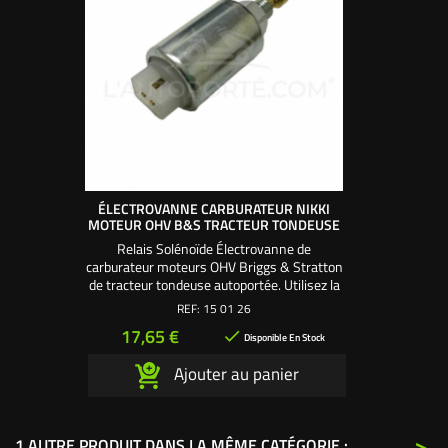
ÉLECTROVANNE CARBURATEUR NIKKI
MOTEUR OHV B&S TRACTEUR TONDEUSE
Relais Solénoïde Électrovanne de
carburateur moteurs OHV Briggs & Stratton
de tracteur tondeuse autoportée. Utilisez la
rondelle d'étanchéité 150116 pour visser
REF:
15 01 26
l'électrovanne sur le corps du carburateur.
Prix
17,65 €

Disponible En Stock
Ajouter au panier
>
1 AUTRE PRODUIT DANS LA MÊME CATÉGORIE :