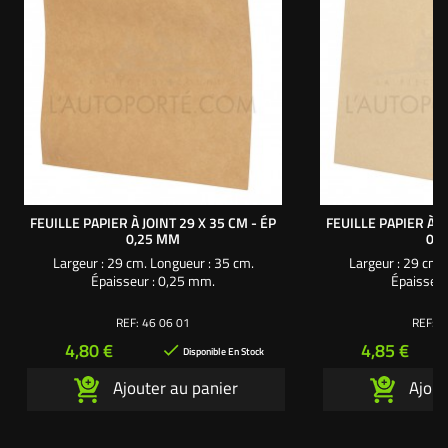
FEUILLE PAPIER À JOINT 29 X 35 CM - ÉP
FEUILLE PAPIER À J
0,25 MM
0,
Largeur : 29 cm. Longueur : 35 cm.
Largeur : 29 cm.
Épaisseur : 0,25 mm.
Épaisseur
REF:
46 06 01
REF:
4
Prix
Prix
4,80 €
4,85 €

Disponible En Stock
Ajouter au panier
Ajout