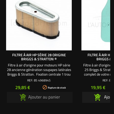
FILTRE À AIR HP SÉRIE 28 ORIGINE
FILTRE À AIR HP
BRIGGS & STRATTON ®
BRIGGS & 
Filtre à air d'origine pour moteurs HP série
Filtre à air d'origin
28 ancienne génération soupapes latérales
25 Briggs & Stratto
Briggs & Stratton. Fixation centrale 1 trou
complet de votre mo
Utilisez la mousse préfiltre : BS272403S
rév
REF:
BS 496894S
REF:
BS
Pour un entretien complet de votre moteur
Prix
Prix
29,85 €
19,95 €

préférez les packs révision pour moteurs
Rupture de stock
séries : HP 28 - OHV 28 - OHV 28 avec filtre
Ajouter au panier
Ajout
à huile