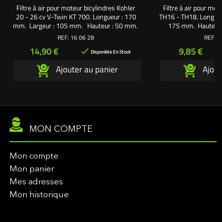
Filtre à air pour moteur bicylindres Kohler
Filtre à air pour mot
20 - 26 cv V-Twin KT 700. Longueur : 170
TH16 - TH18. Longueu
mm. Largeur : 105 mm. Hauteur : 50 mm.
175 mm. Hauteur :
Utilisez la mousse 160728
mousse
REF:
16 06 28
REF:
1
Prix
Prix
14,90 €
9,85 €

Disponible En Stock
Ajouter au panier
Ajout
MON COMPTE
Mon compte
Mon panier
Mes adresses
Mon historique