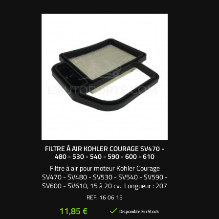
FILTRE À AIR KOHLER COURAGE SV470 -
480 - 530 - 540 - 590 - 600 - 610
Filtre à air pour moteur Kohler Courage
SV470 - SV480 - SV530 - SV540 - SV590 -
SV600 - SV610, 15 à 20 cv. Longueur : 207
mm. Largeur : 135 mm - 195 mm avec
REF:
16 06 15
poignée. Hauteur : 35 mm. Utilisez la
Prix
11,85 €

mousse 160715
Disponible En Stock