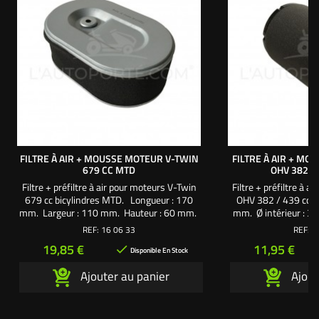
FILTRE À AIR + MOUSSE MOTEUR V-TWIN
FILTRE À AIR + M
679 CC MTD
OHV 382 /
Filtre + préfiltre à air pour moteurs V-Twin
Filtre + préfiltre à 
679 cc bicylindres MTD. Longueur : 170
OHV 382 / 439 cc 
mm. Largeur : 110 mm. Hauteur : 60 mm.
mm. Ø intérieur : 35
m
REF:
16 06 33
REF:
1
Prix
Prix
19,85 €
11,95 €

Disponible En Stock
Ajouter au panier
Ajout