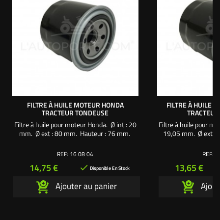
FILTRE À HUILE MOTEUR HONDA
FILTRE À HUILE
TRACTEUR TONDEUSE
TRACTEUR
Filtre à huile pour moteur Honda. Ø int : 20
Filtre à huile pour m
mm. Ø ext : 80 mm. Hauteur : 76 mm.
19,05 mm. Ø ext : 
m
REF:
16 08 04
REF:
1
Prix
Prix
14,75 €
13,65 €

Disponible En Stock
Ajouter au panier
Ajout