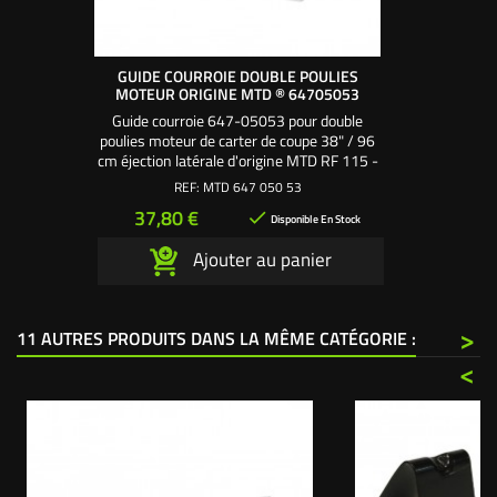
GUIDE COURROIE DOUBLE POULIES
MOTEUR ORIGINE MTD ® 64705053
Guide courroie 647-05053 pour double
poulies moteur de carter de coupe 38" / 96
cm éjection latérale d'origine MTD RF 115 -
RF 125 tracteur tondeuse autoportée.
REF:
MTD 647 050 53
Utilisez la vis autoforeuse MTD 710-04484
Prix
37,80 €

pour fixer le guide courroie sur le châssis.
Disponible En Stock
Référence origine : 647-05053 /
Ajouter au panier
64705053
>
11 AUTRES PRODUITS DANS LA MÊME CATÉGORIE :
<