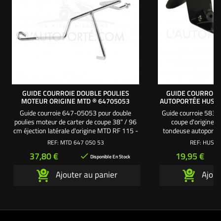
GUIDE COURROIE DOUBLE POULIES
GUIDE COURROIE
MOTEUR ORIGINE MTD ® 64705053
AUTOPORTÉE HUSQ
Guide courroie 647-05053 pour double
Guide courroie 5832
poulies moteur de carter de coupe 38" / 96
coupe d'origine 
cm éjection latérale d'origine MTD RF 115 -
tondeuse autoportée
RF 125 tracteur tondeuse autoportée.
Bernard Loisirs - Vert
REF:
MTD 647 050 53
REF:
HUSQ 
Utilisez la vis autoforeuse MTD 710-04484
Bestgreen - Mc C
Prix
Prix
37,80 €
19,95 €

pour fixer le guide courroie sur le châssis.
Référence orig
Disponible En Stock
Référence origine : 647-05053 /
Ajouter au panier
Ajout
64705053