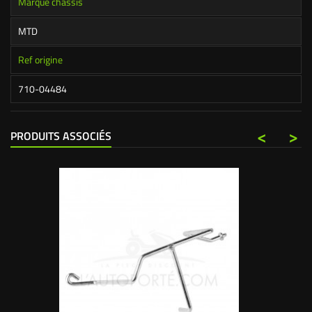
Marque chassis
MTD
Ref origine
710-04484
<
>
PRODUITS ASSOCIÉS