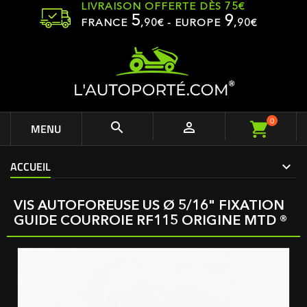
LIVRAISON OFFERTE DÈS 75€
5
9
FRANCE
,
90
€ - EUROPE
,90€
0


MENU
ACCUEIL
VIS AUTOFOREUSE US Ø 5/16" FIXATION
GUIDE COURROIE RF115 ORIGINE MTD ®