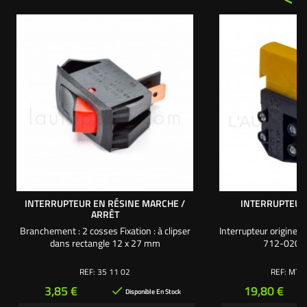
INTERRUPTEUR EN RÉSINE MARCHE /
INTERRUPTEUR
ARRÊT
Branchement : 2 cosses Fixation : à clipser
Interrupteur origine 
dans rectangle 12 x 27 mm
712-0204
REF:
35 11 02
REF:
MTD 
Prix
Prix
3,85 €
19,80 €

Disponible En Stock