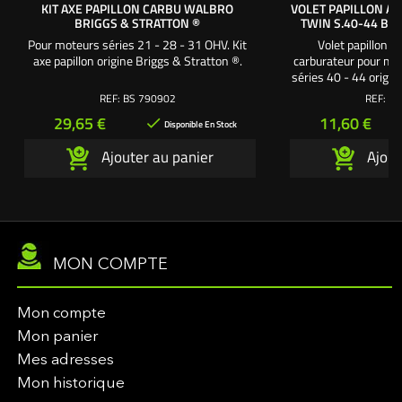
KIT AXE PAPILLON CARBU WALBRO
VOLET PAPILLON AX
BRIGGS & STRATTON ®
TWIN S.40-44 BR
Pour moteurs séries 21 - 28 - 31 OHV. Kit
Volet papillon p
axe papillon origine Briggs & Stratton ®.
carburateur pour mo
séries 40 - 44 origin
Se monte sur ca
REF:
BS 790902
REF:
BS
Prix
Prix
29,65 €
11,60 €

Disponible En Stock
Ajouter au panier
Ajout
MON COMPTE
Mon compte
Mon panier
Mes adresses
Mon historique